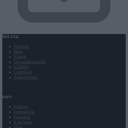
RÓLUNK
Sztorink
Blog
Színek
Használat-kezelés
Szállítás
Letölthető
Adatvédelem
INFÓ
Fiókom
Infomációk
Garancia
Kapcsolat
Sütik