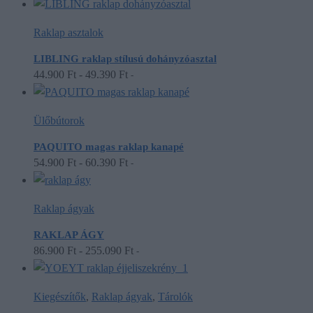
Raklap asztalok
LIBLING raklap stílusú dohányzóasztal
44.900
Ft
-
49.390
Ft
-
Ülőbútorok
PAQUITO magas raklap kanapé
54.900
Ft
-
60.390
Ft
-
Raklap ágyak
RAKLAP ÁGY
86.900
Ft
-
255.090
Ft
-
Kiegészítők
,
Raklap ágyak
,
Tárolók