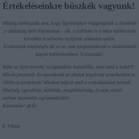
Értékeléseinkre büszkék vagyunk!
Mindig törekszünk arra, hogy ügyfeleinket végigsegítsük a döntéstől
a vásárlásig tartó folyamaton – sőt, a szállítást és a bútor kiérkezését
követően is szívesen nyújtunk szaktanácsadást.
A bútoraink minőségén túl ez az, ami megmutatkozik a vásárlóinktól
kapott értékelésekben. Köszönjük!
Ritka az ilyen korrekt, szolgálatkész hozzáállás, mint amit a kalaPP
Művek prezentál. Ez mutatkozik az általuk legyártott termékekben is.
100%-os kivitelezés! Mindent teljesít amit a weboldalukon leírnak.
Minőség, egyediség, stabilitás, megbízhatóság, és nem utolsó
sorban maximális együttműködés!
Köszönöm! 🙏👍
F. Viktor