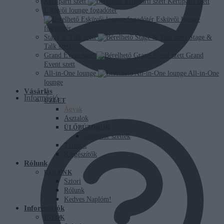
Kertiparti szett
Kertiparti szett
Esküvői lounge fogadótér
Esküvői lounge
fogadótér
Stage & Talk szett
Stage &
Talk szett
Grand Event szett
Grand
Event szett
All-in-One lounge
All-in-One
lounge
Vásárlás
Információ
ÜZLET
Ágyak
Asztalok
ÜLŐBÚTOROK
Ülőbútor szettek
Tárolók
Kiegészítők
Rólunk
RÓLUNK
Sztori
Rólunk
Kedves Naplóm!
Információk
INFÓK