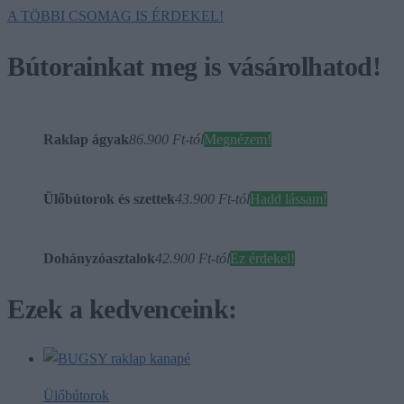
A TÖBBI CSOMAG IS ÉRDEKEL!
Bútorainkat meg is vásárolhatod!
Raklap ágyak
86.900 Ft-tól
Megnézem!
Ülőbútorok és szettek
43.900 Ft-tól
Hadd lássam!
Dohányzóasztalok
42.900 Ft-tól
Ez érdekel!
Ezek a kedvenceink:
Ülőbútorok