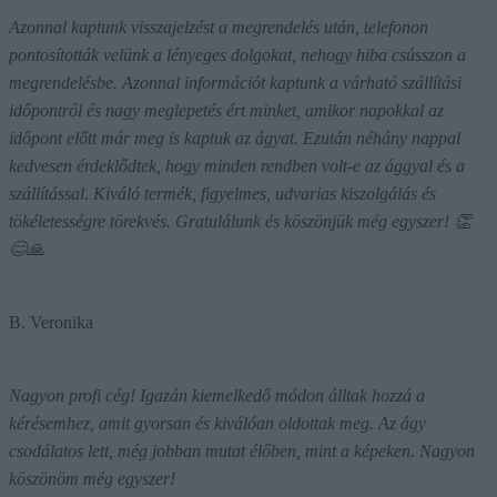
Azonnal kaptunk visszajelzést a megrendelés után, telefonon
pontosították velünk a lényeges dolgokat, nehogy hiba csússzon a
megrendelésbe. Azonnal információt kaptunk a várható szállítási
időpontról és nagy meglepetés ért minket, amikor napokkal az
időpont előtt már meg is kaptuk az ágyat. Ezután néhány nappal
kedvesen érdeklődtek, hogy minden rendben volt-e az ággyal és a
szállítással. Kiváló termék, figyelmes, udvarias kiszolgálás és
tökéletességre törekvés. Gratulálunk és köszönjük még egyszer! 👏
😊🙏
B. Veronika
Nagyon profi cég! Igazán kiemelkedő módon álltak hozzá a
kérésemhez, amit gyorsan és kiválóan oldottak meg. Az ágy
csodálatos lett, még jobban mutat élőben, mint a képeken. Nagyon
köszönöm még egyszer!