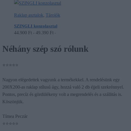
Raklap asztalok
,
Tárolók
SZINGLI konzolasztal
44.900
Ft
-
49.390
Ft
-
Néhány szép szó rólunk
⭐⭐⭐⭐⭐
Nagyon elégedettek vagyunk a termékekkel. A rendelésünk egy
200X200-as raklap stílusú ágy, hozzá való 2 db éjjeli szekrénnyel.
Pontos, precíz és gördülékeny volt a megrendelés és a szállitás is.
Köszönjük.
Tímea Peczár
⭐⭐⭐⭐⭐