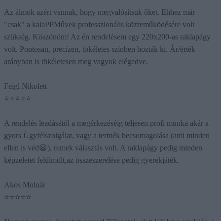
Az álmok azért vannak, hogy megvalósítsuk őket. Ehhez már
"csak" a kalaPPMűvek professzionális közreműködésére volt
szükség. Köszönöm! Az én rendelésem egy 220x200-as raklapágy
volt. Pontosan, precízen, tökéletes színben hozták ki. Ár/érték
arányban is tökéletesen meg vagyok elégedve.
Feigl Nikolett
⭐⭐⭐⭐⭐
A rendelés leadásától a megérkezéséig teljesen profi munka akár a
gyors Ügyfélszolgálat, vagy a termék becsomagolása (ami minden
ellen is véd😀), remek választás volt. A raklapágy pedig minden
képzeletet felülmúlt,az összeszerelése pedig gyerekjáték.
Akos Molnár
⭐⭐⭐⭐⭐