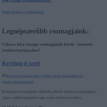
Hadd lássam a csomagokat!
Legnépszerűbb csomagjaink:
Válassz kész lounge csomagjaink közül - bármely
rendezvénytípushoz!
Kertiparti szett
Kényelmes beszélgetős-chillezős pihenő részleg kertipartikhoz,
céges családi napokhoz vagy nyári rendezvényekhez.