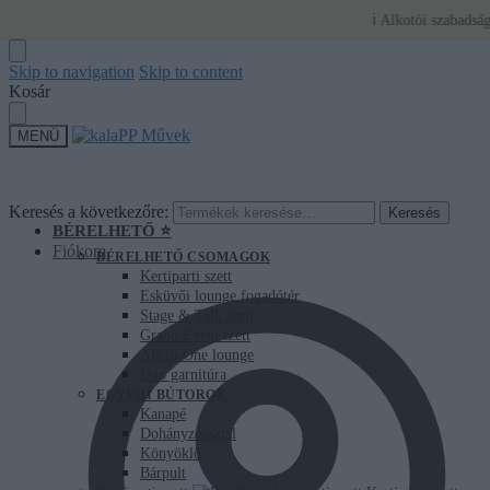
ℹ️ Alkotói szabadság miatt j
Skip to navigation
Skip to content
Kosár
MENÜ
Keresés a következőre:
Keresés
BÉRELHETŐ ⭐
Fiókom
BÉRELHETŐ CSOMAGOK
Kertiparti szett
Esküvői lounge fogadótér
Stage & Talk szett
Grand Event szett
All-in-One lounge
Duo garnitúra
EGYEDI BÚTOROK
Kanapé
Dohányzóasztal
Könyöklő
Bárpult