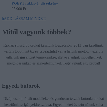
YOEYT raklap éjjeliszekrény
27.900
Ft
hADD LÁSSAM MINDET!
Mitől vagyunk többek?
Raklap stílusú bútorokat késztünk Budaörsön. 2013-ban kezdtünk,
vagyis több mint
tíz év tapasztalat
van a hátunk mögött – ezért is
vállalunk
garanciát
termékeinkre, illetve ajánljuk modelljeinket,
megoldásainkat, és szakértelmünket. Tégy velünk egy próbát!
Egyedi bútorok
Dizájnos, kipróbált modelleket és gondosan tesztelt bútordarabokat
készítünk az igényeidre szabva. Egyedi méret és szín nálunk soha