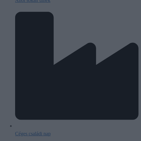
Ahol sokan ülnek
Céges családi nap