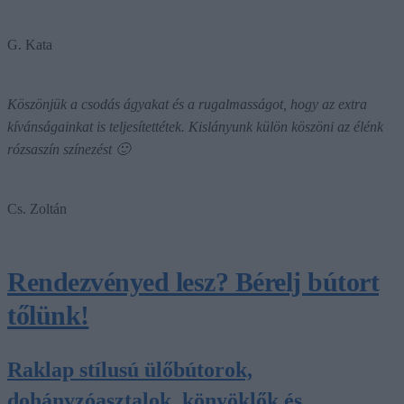
G. Kata
Köszönjük a csodás ágyakat és a rugalmasságot, hogy az extra
kívánságainkat is teljesítettétek. Kislányunk külön köszöni az élénk
rózsaszín színezést 🙂
Cs. Zoltán
Rendezvényed lesz? Bérelj bútort
tőlünk!
Raklap stílusú ülőbútorok,
dohányzóasztalok, könyöklők és