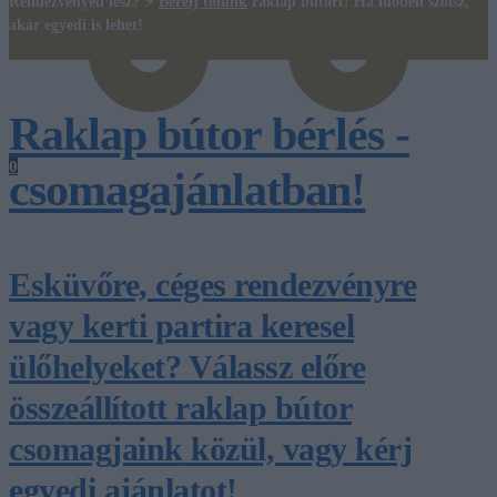
Rendezvényed lesz? ⚡
Bérelj tőlünk
raklap bútort! Ha időben szólsz,
akár egyedi is lehet!
Raklap bútor bérlés -
0
csomagajánlatban!
Esküvőre, céges rendezvényre
vagy kerti partira keresel
ülőhelyeket? Válassz előre
összeállított
raklap bútor
csomagjaink
közül, vagy kérj
egyedi ajánlatot!