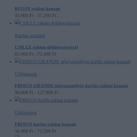
BUGSY raklap kanapé
43.900
Ft
-
57.290
Ft
-
Raklap asztalok
CSILLE raklap dohányzóasztal
65.900
Ft
-
72.490
Ft
-
Ülőbútorok
FRISCO GRANDE négyszemélyes karfás raklap kanapé
99.900
Ft
-
127.890
Ft
-
Ülőbútorok
FRISCO karfás raklap kanapé
56.900
Ft
-
71.590
Ft
-