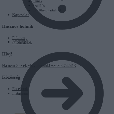
Színek
Szállítás
Letölthető tartalmak
Kapcsolat
Hasznos holmik
Fiókom
Áttekintés
Információk
Hívj!
Ha nem érsz el, visszahívunk! +36304742413
Közösség
Facebook
Instagram
0
Ft