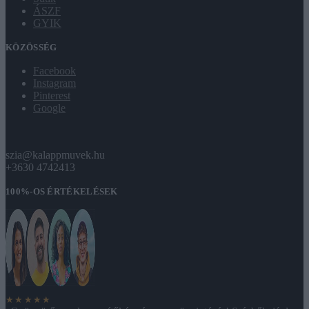
ÁSZF
GYIK
KÖZÖSSÉG
Facebook
Instagram
Pinterest
Google
szia@kalappmuvek.hu
+3630 4742413
100%-OS ÉRTÉKELÉSEK
★★★★★