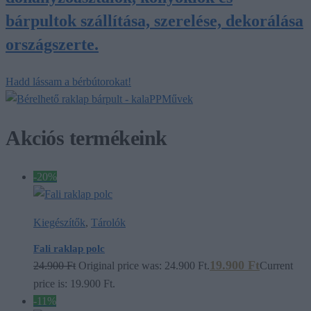
bárpultok szállítása, szerelése, dekorálása
országszerte.
Hadd lássam a bérbútorokat!
Akciós termékeink
-20%
Kiegészítők
,
Tárolók
Fali raklap polc
19.900
Ft
24.900
Ft
Original price was: 24.900 Ft.
Current
price is: 19.900 Ft.
-11%