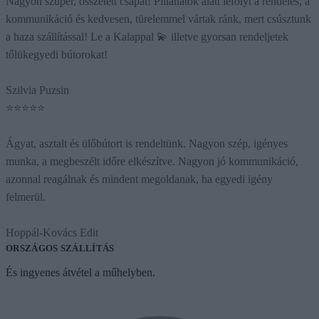
Nagyon szuper, összetett csapat! Pillanatok alatt lefolyt a rendelés, a
kommunikáció és kedvesen, türelemmel vártak ránk, mert csúsztunk
a haza szállítással! Le a Kalappal 💫 illetve gyorsan rendeljetek
tőlükegyedi bútorokat!
Szilvia Puzsin
⭐⭐⭐⭐⭐
Ágyat, asztalt és ülőbútort is rendeltünk. Nagyon szép, igényes
munka, a megbeszélt időre elkészítve. Nagyon jó kommunikáció,
azonnal reagálnak és mindent megoldanak, ha egyedi igény
felmerül.
Hoppál-Kovács Edit
ORSZÁGOS SZÁLLÍTÁS
És ingyenes átvétel a műhelyben.