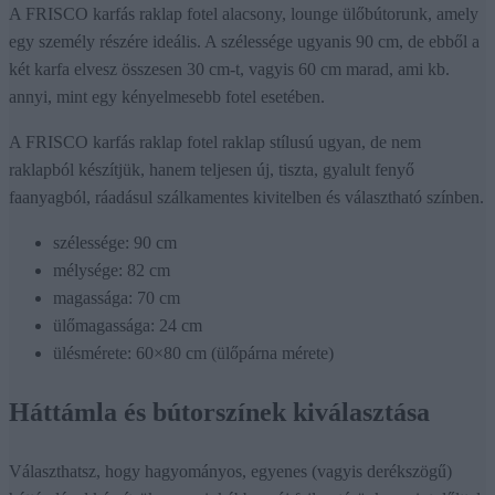
A FRISCO karfás raklap fotel alacsony, lounge ülőbútorunk, amely
egy személy részére ideális. A szélessége ugyanis 90 cm, de ebből a
két karfa elvesz összesen 30 cm-t, vagyis 60 cm marad, ami kb.
annyi, mint egy kényelmesebb fotel esetében.
A FRISCO karfás raklap fotel raklap stílusú ugyan, de nem
raklapból készítjük, hanem teljesen új, tiszta, gyalult fenyő
faanyagból, ráadásul szálkamentes kivitelben és választható színben.
szélessége: 90 cm
mélysége: 82 cm
magassága: 70 cm
ülőmagassága: 24 cm
ülésmérete: 60×80 cm (ülőpárna mérete)
Háttámla és bútorszínek kiválasztása
Választhatsz, hogy hagyományos, egyenes (vagyis derékszögű)