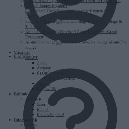
Kertiparti szett
Kertiparti szett
Esküvői lounge fogadótér
Esküvői lounge
fogadótér
Stage & Talk szett
Stage &
Talk szett
Grand Event szett
Grand
Event szett
All-in-One lounge
All-in-One
lounge
Vásárlás
Információ
ÜZLET
Ágyak
Asztalok
ÜLŐBÚTOROK
Ülőbútor szettek
Tárolók
Kiegészítők
Rólunk
RÓLUNK
Sztori
Rólunk
Kedves Naplóm!
Információk
INFÓK