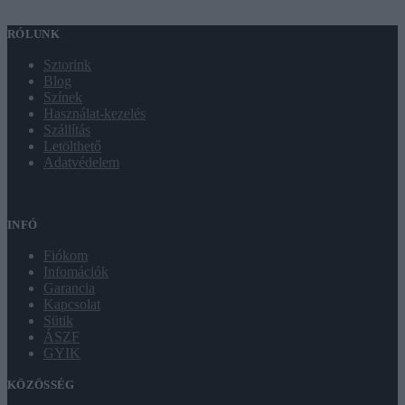
RÓLUNK
Sztorink
Blog
Színek
Használat-kezelés
Szállítás
Letölthető
Adatvédelem
INFÓ
Fiókom
Infomációk
Garancia
Kapcsolat
Sütik
ÁSZF
GYIK
KÖZÖSSÉG