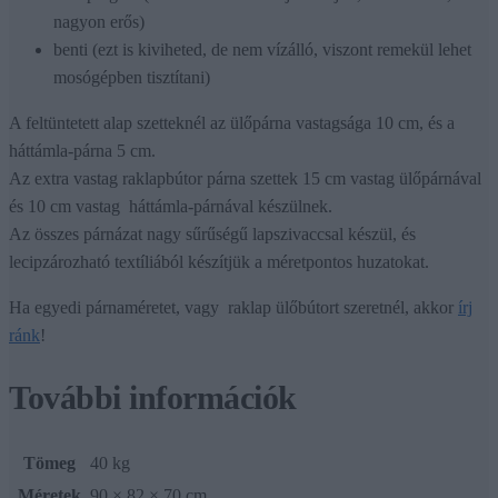
nagyon erős)
benti (ezt is kiviheted, de nem vízálló, viszont remekül lehet
mosógépben tisztítani)
A feltüntetett alap szetteknél az ülőpárna vastagsága 10 cm, és a
háttámla-párna 5 cm.
Az extra vastag raklapbútor párna szettek 15 cm vastag ülőpárnával
és 10 cm vastag háttámla-párnával készülnek.
Az összes párnázat nagy sűrűségű lapszivaccsal készül, és
lecipzározható textíliából készítjük a méretpontos huzatokat.
Ha egyedi párnaméretet, vagy raklap ülőbútort szeretnél, akkor
írj
ránk
!
További információk
Tömeg
40 kg
Méretek
90 × 82 × 70 cm