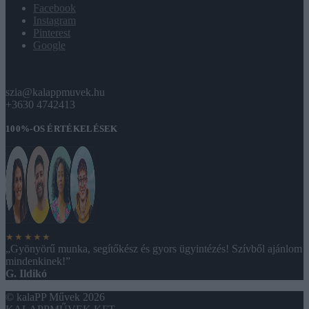
Facebook
Instagram
Pinterest
Google
szia@kalappmuvek.hu
+3630 4742413
100%-OS ÉRTÉKELÉSEK
★★★★★
„Gyönyörű munka, segítőkész és gyors ügyintézés! Szívből ajánlom
mindenkinek!”
G. Ildikó
© kalaPP Művek 2026