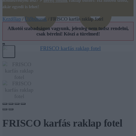
Rendezvényed lesz? ⚡
Bérelj tőlünk
raklap bútort! Ha időben szólsz,
akár egyedi is lehet!
Kezdőlap
/
Ülőbútorok
/
FRISCO karfás raklap fotel
Alkotói szabadságon vagyunk, jelenleg nem tudsz rendelni,
csak bérelni! Köszi a türelmed!
0
FRISCO karfás raklap fotel