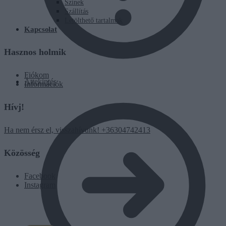
Színek
Szállítás
Letölthető tartalmak
Kapcsolat
Hasznos holmik
Fiókom
Áttekintés
Információk
Hívj!
Ha nem érsz el, visszahívunk! +36304742413
Közösség
Facebook
Instagram
0
Ft