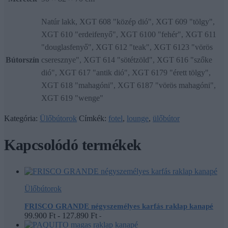
Natúr lakk, XGT 608 "közép dió", XGT 609 "tölgy",
XGT 610 "erdeifenyő", XGT 6100 "fehér", XGT 611
"douglasfenyő", XGT 612 "teak", XGT 6123 "vörös
Bútorszín
cseresznye", XGT 614 "sötétzöld", XGT 616 "szőke
dió", XGT 617 "antik dió", XGT 6179 "érett tölgy",
XGT 618 "mahagóni", XGT 6187 "vörös mahagóni",
XGT 619 "wenge"
Kategória:
Ülőbútorok
Címkék:
fotel
,
lounge
,
ülőbútor
Kapcsolódó termékek
Ülőbútorok
FRISCO GRANDE négyszemélyes karfás raklap kanapé
99.900
Ft
-
127.890
Ft
-