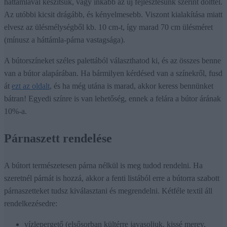
háttámlával készítsük, vagy inkább az új fejlesztésünk szerint dőlttel.
Az utóbbi kicsit drágább, és kényelmesebb. Viszont kialakítása miatt
elvesz az ülésmélységből kb. 10 cm-t, így marad 70 cm ülésméret
(mínusz a háttámla-párna vastagsága).
A bútorszíneket széles palettából választhatod ki, és az összes benne
van a bútor alapárában. Ha bármilyen kérdésed van a színekről, fusd
át
ezt az oldalt
, és ha még utána is marad, akkor keress bennünket
bátran! Egyedi színre is van lehetőség, ennek a felára a bútor árának
10%-a.
Párnaszett rendelése
A bútort természetesen párna nélkül is meg tudod rendelni. Ha
szeretnél párnát is hozzá, akkor a fenti listából erre a bútorra szabott
párnaszetteket tudsz kiválasztani és megrendelni. Kétféle textil áll
rendelkezésedre:
vízlepergető (elsősorban kültérre javasoljuk, kissé merev,