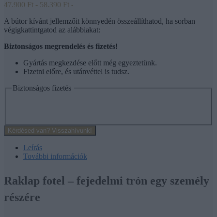
47.900
Ft
-
58.390
Ft
-
A bútor kívánt jellemzőit könnyedén összeállíthatod, ha sorban
végigkattintgatod az alábbiakat:
Biztonságos megrendelés és fizetés!
Gyártás megkezdése előtt még egyeztetünk.
Fizetni előre, és utánvéttel is tudsz.
Biztonságos fizetés
Kérdésed van? Visszahívunk!
Leírás
További információk
Raklap fotel – fejedelmi trón egy személy
részére