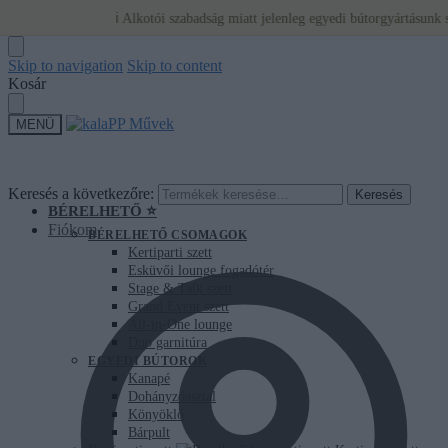
ℹ️ Alkotói szabadság miatt jelenleg egyedi bútorgyártásunk szünete
Skip to navigation
Skip to content
Kosár
MENÜ
Keresés a következőre:
Keresés
BÉRELHETŐ ⭐
Fiókom
BÉRELHETŐ CSOMAGOK
Kertiparti szett
Esküvői lounge fogadótér
Stage & Talk szett
Grand Event szett
All-in-One lounge
Duo garnitúra
EGYEDI BÚTOROK
Kanapé
Dohányzóasztal
Könyöklő
Bárpult