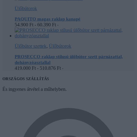
Ülőbútorok
PAQUITO magas raklap kanapé
54.900
Ft
-
60.390
Ft
-
Ülőbútor szettek
,
Ülőbútorok
PROSECCO raklap stílusú ülőbútor szett párnázattal,
dohányzóasztallal
419.000
Ft
-
510.876
Ft
-
ORSZÁGOS SZÁLLÍTÁS
És ingyenes átvétel a műhelyben.