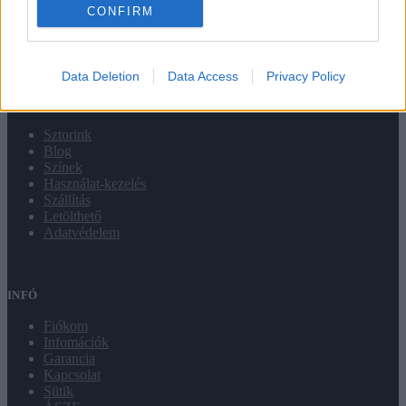
CONFIRM
Data Deletion
Data Access
Privacy Policy
RÓLUNK
Sztorink
Blog
Színek
Használat-kezelés
Szállítás
Letölthető
Adatvédelem
INFÓ
Fiókom
Infomációk
Garancia
Kapcsolat
Sütik