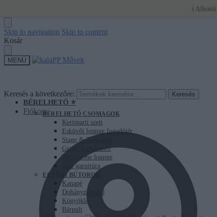
ℹ️ Alkotói szaba
Skip to navigation
Skip to content
Kosár
MENÜ
Keresés a következőre:
Keresés
BÉRELHETŐ ⭐
Fiókom
BÉRELHETŐ CSOMAGOK
Kertiparti szett
Esküvői lounge fogadótér
Stage & Talk szett
Grand Event szett
All-in-One lounge
Duo garnitúra
EGYEDI BÚTOROK
Kanapé
Dohányzóasztal
Könyöklő
Bárpult