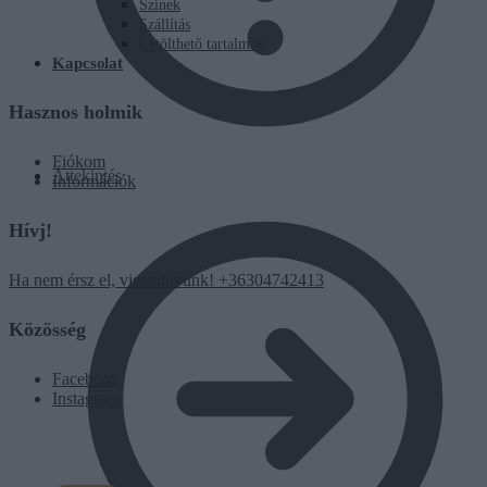
Színek
Szállítás
Letölthető tartalmak
Kapcsolat
Hasznos holmik
Fiókom
Áttekintés
Információk
Hívj!
Ha nem érsz el, visszahívunk! +36304742413
Közösség
Facebook
Instagram
0
Ft