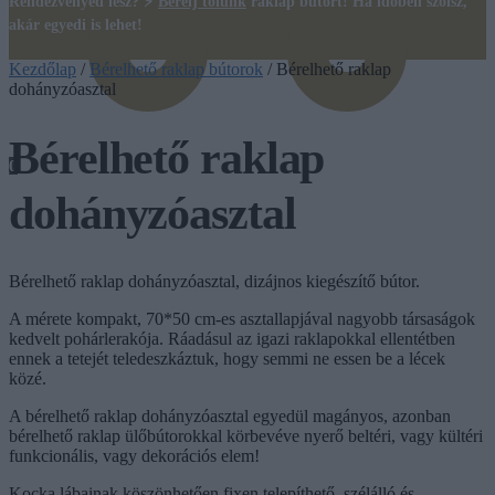
Rendezvényed lesz? ⚡
Bérelj tőlünk
raklap bútort! Ha időben szólsz,
akár egyedi is lehet!
Kezdőlap
/
Bérelhető raklap bútorok
/
Bérelhető raklap
dohányzóasztal
Bérelhető raklap
0
dohányzóasztal
Bérelhető raklap dohányzóasztal, dizájnos kiegészítő bútor.
A mérete kompakt, 70*50 cm-es asztallapjával nagyobb társaságok
kedvelt pohárlerakója. Ráadásul az igazi raklapokkal ellentétben
ennek a tetejét teledeszkáztuk, hogy semmi ne essen be a lécek
közé.
A bérelhető raklap dohányzóasztal egyedül magányos, azonban
bérelhető raklap ülőbútorokkal körbevéve nyerő beltéri, vagy kültéri
funkcionális, vagy dekorációs elem!
Kocka lábainak köszönhetően fixen telepíthető, szélálló és