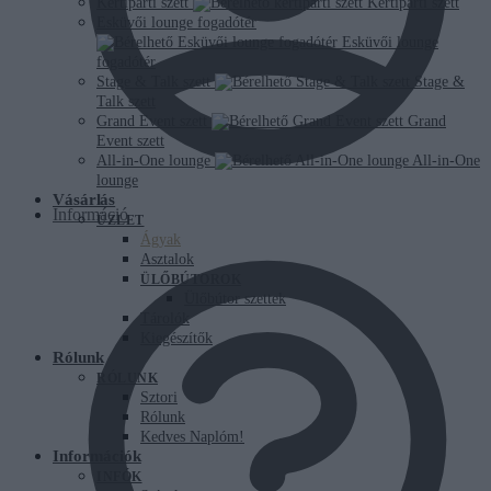
Kertiparti szett
Kertiparti szett
Esküvői lounge fogadótér
Esküvői lounge
fogadótér
Stage & Talk szett
Stage &
Talk szett
Grand Event szett
Grand
Event szett
All-in-One lounge
All-in-One
lounge
Vásárlás
Információ
ÜZLET
Ágyak
Asztalok
ÜLŐBÚTOROK
Ülőbútor szettek
Tárolók
Kiegészítők
Rólunk
RÓLUNK
Sztori
Rólunk
Kedves Naplóm!
Információk
INFÓK