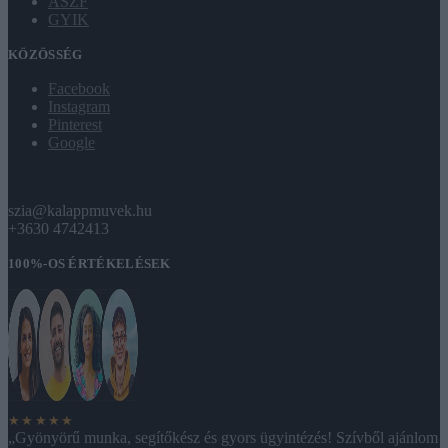
ÁSZF
GYIK
KÖZÖSSÉG
Facebook
Instagram
Pinterest
Google
szia@kalappmuvek.hu
+3630 4742413
100%-OS ÉRTÉKELÉSEK
★★★★★
„Gyönyörű munka, segítőkész és gyors ügyintézés! Szívből ajánlom