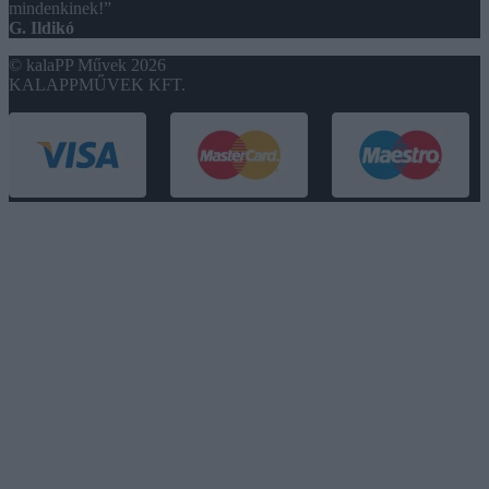
mindenkinek!”
G. Ildikó
© kalaPP Művek 2026
KALAPPMŰVEK KFT.