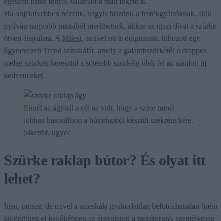
egészen natúr fenyő, valamint a matt fekete is.
Ha objektívebben nézzük, vagyis hiszünk a festékgyártóknak, akik
nyilván nagyobb mintából meríthetnek, akkor az igazi divat a szürke
ötven árnyalata. A
Milesi
, amivel mi is dolgozunk, kihozott egy
úgynevezett Trend színskálát, amely a galambszürkétől a drappos
meleg szürkén keresztül a sötétebb szürkéig öleli fel az ajánlott új
kedvenceket.
Ennél az ágynál a cél az volt, hogy a színe minél
jobban hasonlítson a bútorlapból készült szekrénykére.
Sikerült, ugye?
Szürke raklap bútor? És olyat itt
lehet?
Igen, persze, de mivel a színskála gyakorlatilag befotózhatatlan (nem
különülnek el kellőképpen az árnyalatok a monitoron), személyesen