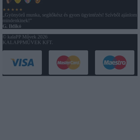
★★★★★
„Gyönyörű munka, segítőkész és gyors ügyintézés! Szívből ajánlom
mindenkinek!”
G. Ildikó
© kalaPP Művek 2026
KALAPPMŰVEK KFT.