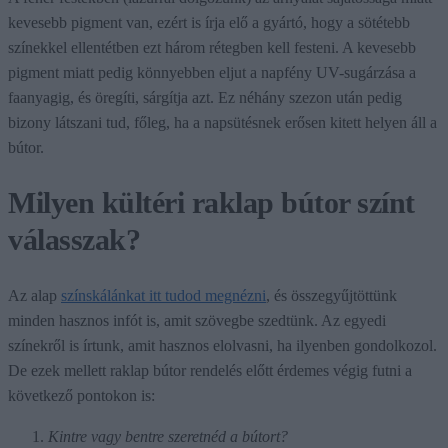
kevesebb pigment van, ezért is írja elő a gyártó, hogy a sötétebb
színekkel ellentétben ezt három rétegben kell festeni. A kevesebb
pigment miatt pedig könnyebben eljut a napfény UV-sugárzása a
faanyagig, és öregíti, sárgítja azt. Ez néhány szezon után pedig
bizony látszani tud, főleg, ha a napsütésnek erősen kitett helyen áll a
bútor.
Milyen kültéri raklap bútor színt
válasszak?
Az alap
színskálánkat itt tudod megnézni
, és összegyűjtöttünk
minden hasznos infót is, amit szövegbe szedtünk. Az egyedi
színekről is írtunk, amit hasznos elolvasni, ha ilyenben gondolkozol.
De ezek mellett raklap bútor rendelés előtt érdemes végig futni a
következő pontokon is:
Kintre vagy bentre szeretnéd a bútort?