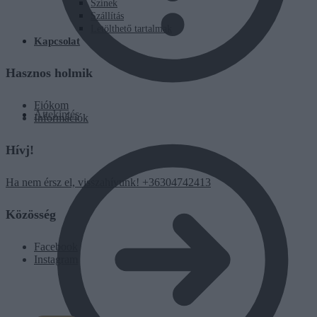
Színek
Szállítás
Letölthető tartalmak
Kapcsolat
Hasznos holmik
Fiókom
Áttekintés
Információk
Hívj!
Ha nem érsz el, visszahívunk! +36304742413
Közösség
Facebook
Instagram
0
Ft