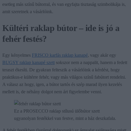
esetleg más színű bútorral, és van egyfajta tisztaság szimbolikája is,
amit szeretnek a vásárlóink.
Kültéri raklap bútor – ide is jó a
fehér festés?
Egy kényelmes
FRISCO karfás raklap kanapé
, vagy akár egy
BUGSY raklap kanapé szett
sokszor nem a nappalit, hanem a fedett
teraszt ékesíti. De gyakran felteszik a vásárlóink a kérdést, hogy
praktikus-e kültérre fehér, vagy más világos színű fabútort rendelni.
A válasz az hogy, igen, a bútor tartós és szép marad ilyen kezelés
mellett is, de néhány dolgot nem árt figyelembe venni.
Ez a PROSECCO raklap stílusú ülőbútor szett
ugyanolyan festékkel van festve, mint a ház deszkafala.
A fehér festékben (lazúrral dolgozunk) az árnyalat sajátossága miatt