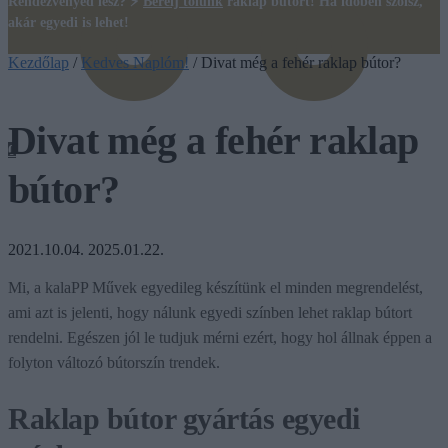
Rendezvényed lesz? ⚡
Bérelj tőlünk
raklap bútort! Ha időben szólsz,
akár egyedi is lehet!
Kezdőlap
/
Kedves Naplóm!
/
Divat még a fehér raklap bútor?
Divat még a fehér raklap
0
bútor?
2021.10.04.
2025.01.22.
Mi, a kalaPP Művek egyedileg készítünk el minden megrendelést,
ami azt is jelenti, hogy nálunk egyedi színben lehet raklap bútort
rendelni. Egészen jól le tudjuk mérni ezért, hogy hol állnak éppen a
folyton változó bútorszín trendek.
Raklap bútor gyártás egyedi