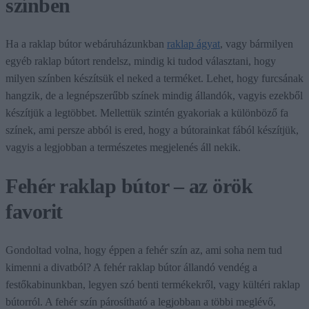
színben
Ha a raklap bútor webáruházunkban
raklap ágyat
, vagy bármilyen
egyéb raklap bútort rendelsz, mindig ki tudod választani, hogy
milyen színben készítsük el neked a terméket. Lehet, hogy furcsának
hangzik, de a legnépszerűbb színek mindig állandók, vagyis ezekből
készítjük a legtöbbet. Mellettük szintén gyakoriak a különböző fa
színek, ami persze abból is ered, hogy a bútorainkat fából készítjük,
vagyis a legjobban a természetes megjelenés áll nekik.
Fehér raklap bútor – az örök
favorit
Gondoltad volna, hogy éppen a fehér szín az, ami soha nem tud
kimenni a divatból? A fehér raklap bútor állandó vendég a
festőkabinunkban, legyen szó benti termékekről, vagy kültéri raklap
bútorról. A fehér szín párosítható a legjobban a többi meglévő,