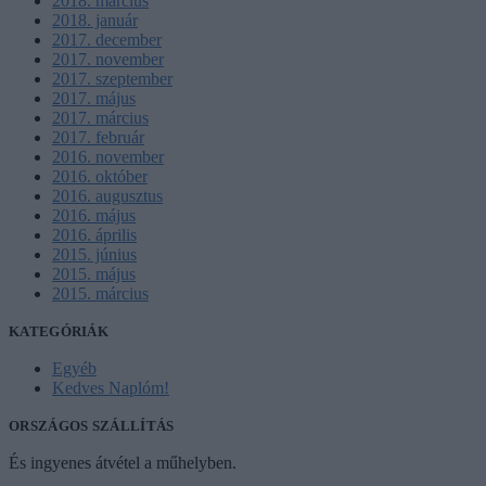
2018. március
2018. január
2017. december
2017. november
2017. szeptember
2017. május
2017. március
2017. február
2016. november
2016. október
2016. augusztus
2016. május
2016. április
2015. június
2015. május
2015. március
KATEGÓRIÁK
Egyéb
Kedves Naplóm!
ORSZÁGOS SZÁLLÍTÁS
És ingyenes átvétel a műhelyben.