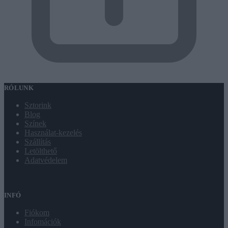
RÓLUNK
Sztorink
Blog
Színek
Használat-kezelés
Szállítás
Letölthető
Adatvédelem
INFÓ
Fiókom
Infomációk