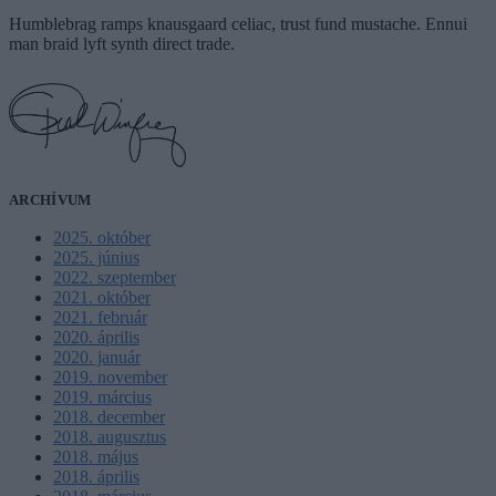
Humblebrag ramps knausgaard celiac, trust fund mustache. Ennui
man braid lyft synth direct trade.
ARCHÍVUM
2025. október
2025. június
2022. szeptember
2021. október
2021. február
2020. április
2020. január
2019. november
2019. március
2018. december
2018. augusztus
2018. május
2018. április