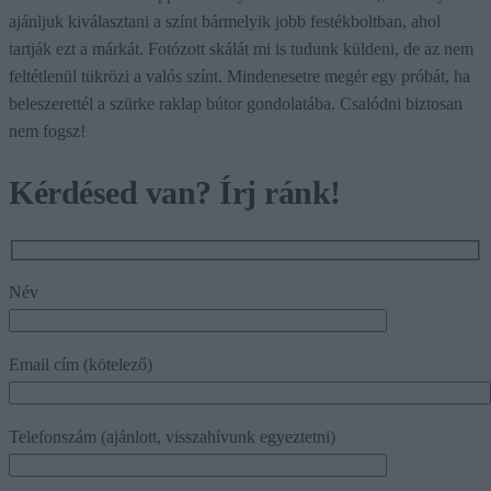
ajánljuk kiválasztani a színt bármelyik jobb festékboltban, ahol
tartják ezt a márkát. Fotózott skálát mi is tudunk küldeni, de az nem
feltétlenül tükrözi a valós színt. Mindenesetre megér egy próbát, ha
beleszerettél a szürke raklap bútor gondolatába. Csalódni biztosan
nem fogsz!
Kérdésed van? Írj ránk!
Név
Email cím (kötelező)
Telefonszám (ajánlott, visszahívunk egyeztetni)