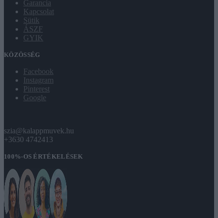
Garancia
Kapcsolat
Sütik
ÁSZF
GYIK
KÖZÖSSÉG
Facebook
Instagram
Pinterest
Google
szia@kalappmuvek.hu
+3630 4742413
100%-OS ÉRTÉKELÉSEK