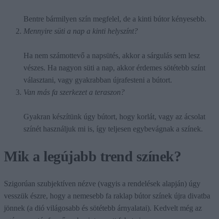
Bentre bármilyen szín megfelel, de a kinti bútor kényesebb.
Mennyire süti a nap a kinti helyszínt?
Ha nem számottevő a napsütés, akkor a sárgulás sem lesz
vészes. Ha nagyon süti a nap, akkor érdemes sötétebb színt
választani, vagy gyakrabban újrafesteni a bútort.
Van más fa szerkezet a teraszon?
Gyakran készítünk úgy bútort, hogy korlát, vagy az ácsolat
színét használjuk mi is, így teljesen egybevágnak a színek.
Mik a legújabb trend színek?
Szigorúan szubjektíven nézve (vagyis a rendelések alapján) úgy
vesszük észre, hogy a nemesebb fa raklap bútor színek újra divatba
jönnek (a dió világosabb és sötétebb árnyalatai). Kedvelt még az