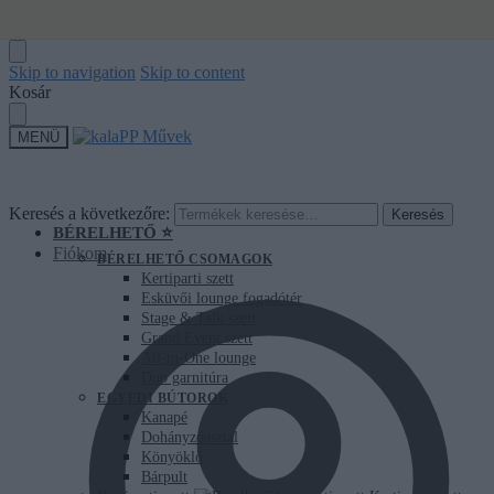
Skip to navigation
Skip to content
Kosár
MENÜ
Keresés a következőre:
Keresés
BÉRELHETŐ ⭐
Fiókom
BÉRELHETŐ CSOMAGOK
Kertiparti szett
Esküvői lounge fogadótér
Stage & Talk szett
Grand Event szett
All-in-One lounge
Duo garnitúra
EGYEDI BÚTOROK
Kanapé
Dohányzóasztal
Könyöklő
Bárpult