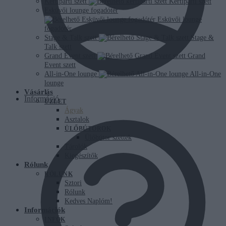
Kertiparti szett
Kertiparti szett
Esküvői lounge fogadótér
Esküvői lounge
fogadótér
Stage & Talk szett
Stage &
Talk szett
Grand Event szett
Grand
Event szett
All-in-One lounge
All-in-One
lounge
Vásárlás
Információ
ÜZLET
Ágyak
Asztalok
ÜLŐBÚTOROK
Ülőbútor szettek
Tárolók
Kiegészítők
Rólunk
RÓLUNK
Sztori
Rólunk
Kedves Naplóm!
Információk
INFÓK