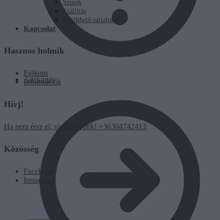
Színek
Szállítás
Letölthető tartalmak
Kapcsolat
Hasznos holmik
Fiókom
Áttekintés
Információk
Hívj!
Ha nem érsz el, visszahívunk! +36304742413
Közösség
Facebook
Instagram
0
Ft