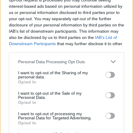
opt-out request is processed you may continue seeing
interest-based ads based on personal information utilized by
us or personal information disclosed to third parties prior to
your opt-out. You may separately opt-out of the further
disclosure of your personal information by third parties on the
IAB’s list of downstream participants. This information may
also be disclosed by us to third parties on the
IAB’s List of
Downstream Participants
that may further disclose it to other
third parties.
Personal Data Processing Opt Outs
I want to opt-out of the Sharing of my
RÓLUNK
personal data.
Opted In
Sztorink
Blog
I want to opt-out of the Sale of my
Színek
Personal Data.
Használat-kezelés
Opted In
Szállítás
Letölthető
I want to opt-out of processing my
Adatvédelem
Personal Data for Targeted Advertising.
Opted In