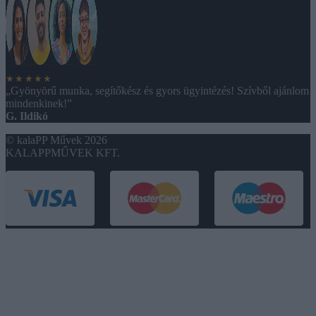
★★★★★
„Gyönyörű munka, segítőkész és gyors ügyintézés! Szívből ajánlom
mindenkinek!”
G. Ildikó
© kalaPP Művek 2026
KALAPPMŰVEK KFT.