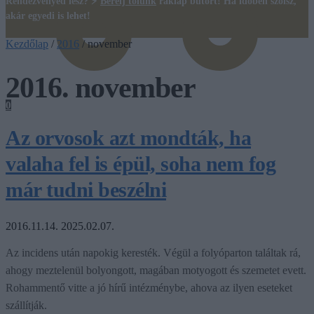
Rendezvényed lesz? ⚡
Bérelj tőlünk
raklap bútort! Ha időben szólsz,
akár egyedi is lehet!
Kezdőlap
/
2016
/
november
2016. november
0
Az orvosok azt mondták, ha
valaha fel is épül, soha nem fog
már tudni beszélni
2016.11.14.
2025.02.07.
Az incidens után napokig keresték. Végül a folyóparton találtak rá,
ahogy meztelenül bolyongott, magában motyogott és szemetet evett.
Rohammentő vitte a jó hírű intézménybe, ahova az ilyen eseteket
szállítják.