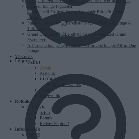
Kertiparti szett
Kertiparti szett
Esküvői lounge fogadótér
Esküvői lounge
fogadótér
Stage & Talk szett
Stage &
Talk szett
Grand Event szett
Grand
Event szett
All-in-One lounge
All-in-One
lounge
Vásárlás
Információ
ÜZLET
Ágyak
Asztalok
ÜLŐBÚTOROK
Ülőbútor szettek
Tárolók
Kiegészítők
Rólunk
RÓLUNK
Sztori
Rólunk
Kedves Naplóm!
Információk
INFÓK