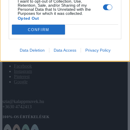
I want to opt-out of Collection, Use,
INFÓ
Retention, Sale, and/or Sharing of my
Personal Data that Is Unrelated with the
Purposes for which it was collected.
Fiókom
Opted Out
Infomációk
Garancia
CONFIRM
Kapcsolat
Sütik
ÁSZF
GYIK
Data Deletion
Data Access
Privacy Policy
KÖZÖSSÉG
Facebook
Instagram
Pinterest
Google
szia@kalappmuvek.hu
+3630 4742413
100%-OS ÉRTÉKELÉSEK