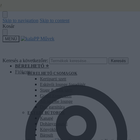
Skip to navigation
Skip to content
Kosár
MENÜ
Keresés a következőre:
Keresés
BÉRELHETŐ ⭐
Fiókom
BÉRELHETŐ CSOMAGOK
Kertiparti szett
Esküvői lounge fogadótér
Stage & Talk szett
Grand Event szett
All-in-One lounge
Duo garnitúra
EGYEDI BÚTOROK
Kanapé
Dohányzóasztal
Könyöklő
Bárpult