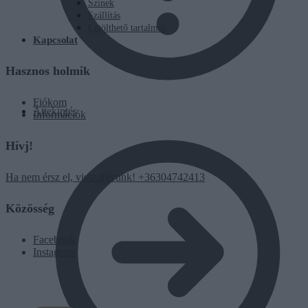
Színek
Szállítás
Letölthető tartalmak
Kapcsolat
Hasznos holmik
Fiókom
Áttekintés
Információk
Hívj!
Ha nem érsz el, visszahívunk! +36304742413
Közösség
Facebook
Instagram
0
Ft