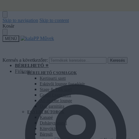
Skip to navigation
Skip to content
Kosár
MENÜ
Keresés a következőre:
Keresés
BÉRELHETŐ ⭐
Fiókom
BÉRELHETŐ CSOMAGOK
Kertiparti szett
Esküvői lounge fogadótér
Stage & Talk szett
Grand Event szett
All-in-One lounge
Duo garnitúra
EGYEDI BÚTOROK
Kanapé
Dohányzóasztal
Könyöklő
Bárpult