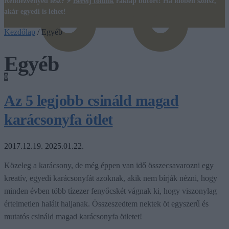
Rendezvényed lesz? ⚡
Bérelj tőlünk
raklap bútort! Ha időben szólsz,
akár egyedi is lehet!
Kezdőlap
/
Egyéb
Egyéb
0
Az 5 legjobb csináld magad
karácsonyfa ötlet
2017.12.19.
2025.01.22.
Közeleg a karácsony, de még éppen van idő összecsavarozni egy
kreatív, egyedi karácsonyfát azoknak, akik nem bírják nézni, hogy
minden évben több tízezer fenyőcskét vágnak ki, hogy viszonylag
értelmetlen halált haljanak. Összeszedtem nektek öt egyszerű és
mutatós csináld magad karácsonyfa ötletet!