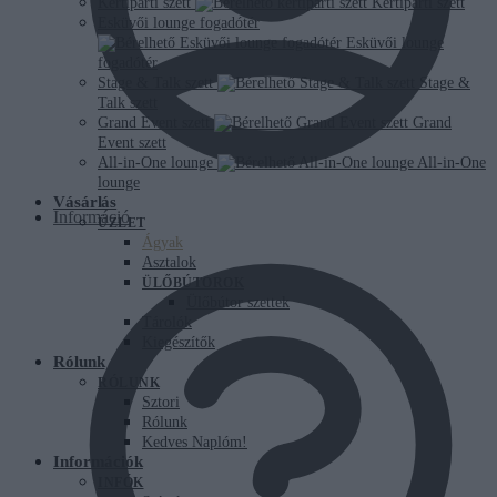
Kertiparti szett
Kertiparti szett
Esküvői lounge fogadótér
Esküvői lounge
fogadótér
Stage & Talk szett
Stage &
Talk szett
Grand Event szett
Grand
Event szett
All-in-One lounge
All-in-One
lounge
Vásárlás
Információ
ÜZLET
Ágyak
Asztalok
ÜLŐBÚTOROK
Ülőbútor szettek
Tárolók
Kiegészítők
Rólunk
RÓLUNK
Sztori
Rólunk
Kedves Naplóm!
Információk
INFÓK