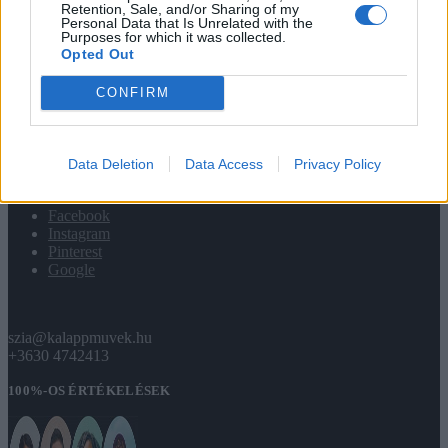
INFÓ
Retention, Sale, and/or Sharing of my
Personal Data that Is Unrelated with the
Purposes for which it was collected.
Fiókom
Opted Out
Infomációk
Garancia
Kapcsolat
CONFIRM
Sütik
ÁSZF
GYIK
Data Deletion
Data Access
Privacy Policy
KÖZÖSSÉG
Facebook
Instagram
Pinterest
Google
szia@kalappmuvek.hu
+3630 4742413
100%-OS ÉRTÉKELÉSEK