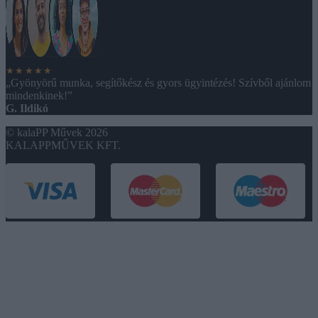
★★★★★
„Gyönyörű munka, segítőkész és gyors ügyintézés! Szívből ajánlom
mindenkinek!”
G. Ildikó
© kalaPP Művek 2026
KALAPPMŰVEK KFT.