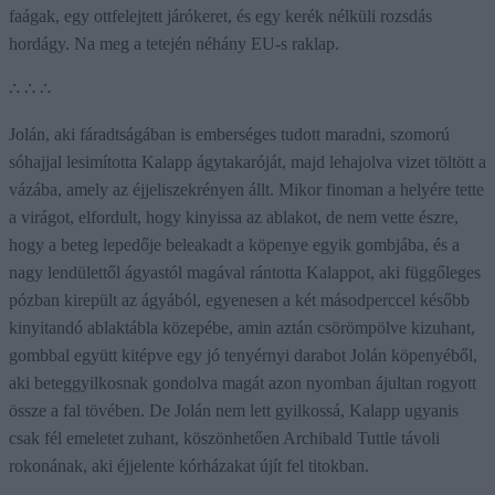
faágak, egy ottfelejtett járókeret, és egy kerék nélküli rozsdás
hordágy. Na meg a tetején néhány EU-s raklap.
∴ ∴ ∴
Jolán, aki fáradtságában is emberséges tudott maradni, szomorú
sóhajjal lesimította Kalapp ágytakaróját, majd lehajolva vizet töltött a
vázába, amely az éjjeliszekrényen állt. Mikor finoman a helyére tette
a virágot, elfordult, hogy kinyissa az ablakot, de nem vette észre,
hogy a beteg lepedője beleakadt a köpenye egyik gombjába, és a
nagy lendülettől ágyastól magával rántotta Kalappot, aki függőleges
pózban kirepült az ágyából, egyenesen a két másodperccel később
kinyitandó ablaktábla közepébe, amin aztán csörömpölve kizuhant,
gombbal együtt kitépve egy jó tenyérnyi darabot Jolán köpenyéből,
aki beteggyilkosnak gondolva magát azon nyomban ájultan rogyott
össze a fal tövében. De Jolán nem lett gyilkossá, Kalapp ugyanis
csak fél emeletet zuhant, köszönhetően Archibald Tuttle távoli
rokonának, aki éjjelente kórházakat újít fel titokban.