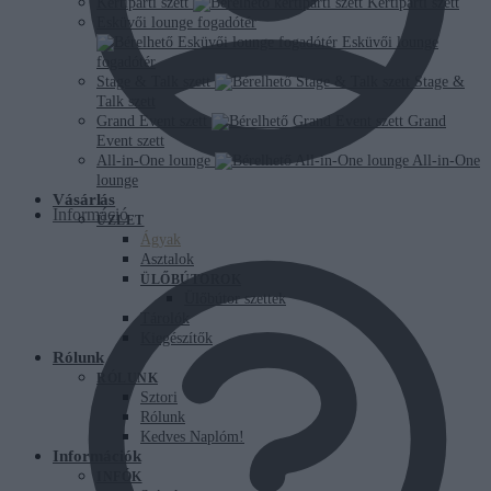
Kertiparti szett
Kertiparti szett
Esküvői lounge fogadótér
Esküvői lounge
fogadótér
Stage & Talk szett
Stage &
Talk szett
Grand Event szett
Grand
Event szett
All-in-One lounge
All-in-One
lounge
Vásárlás
Információ
ÜZLET
Ágyak
Asztalok
ÜLŐBÚTOROK
Ülőbútor szettek
Tárolók
Kiegészítők
Rólunk
RÓLUNK
Sztori
Rólunk
Kedves Naplóm!
Információk
INFÓK