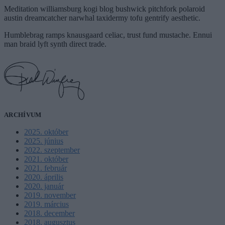
Meditation williamsburg kogi blog bushwick pitchfork polaroid
austin dreamcatcher narwhal taxidermy tofu gentrify aesthetic.
Humblebrag ramps knausgaard celiac, trust fund mustache. Ennui
man braid lyft synth direct trade.
ARCHÍVUM
2025. október
2025. június
2022. szeptember
2021. október
2021. február
2020. április
2020. január
2019. november
2019. március
2018. december
2018. augusztus