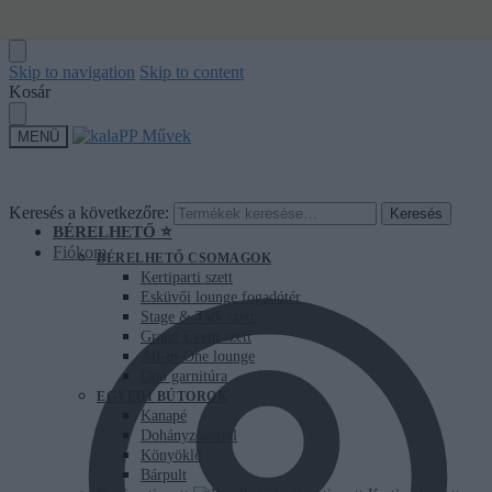
Skip to navigation
Skip to content
Kosár
MENÜ
Keresés a következőre:
Keresés
BÉRELHETŐ ⭐
Fiókom
BÉRELHETŐ CSOMAGOK
Kertiparti szett
Esküvői lounge fogadótér
Stage & Talk szett
Grand Event szett
All-in-One lounge
Duo garnitúra
EGYEDI BÚTOROK
Kanapé
Dohányzóasztal
Könyöklő
Bárpult