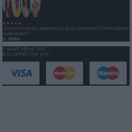
★★★★★
„Gyönyörű munka, segítőkész és gyors ügyintézés! Szívből ajánlom
mindenkinek!”
G. Ildikó
© kalaPP Művek 2026
KALAPPMŰVEK KFT.