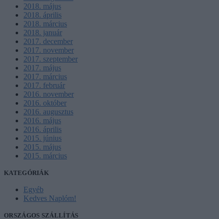
2018. május
2018. április
2018. március
2018. január
2017. december
2017. november
2017. szeptember
2017. május
2017. március
2017. február
2016. november
2016. október
2016. augusztus
2016. május
2016. április
2015. június
2015. május
2015. március
KATEGÓRIÁK
Egyéb
Kedves Naplóm!
ORSZÁGOS SZÁLLÍTÁS