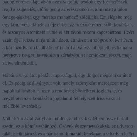
bádog vöröscsillag, aztán némi vakolat, később egy fecskefészek,
majd a szigetelés, utóbb pedig az ereszcsatorna, ami miatt a falon
ómega-alakban egy méretes mohamező zöldült ki. Ezt elégelte meg
egy kőműves, akinek a neje ebben az intézményben szült korábban,
és bizonyos Archibald Tuttle-el állt távoli rokoni kapcsolatban. Ezért
aztán éjjel fekete ninjaruhát húzott, átmászott a szögesdrót kerítésen,
a kórházudvaron található lomokból állványzatot épített, és hajnalra
befejezve be-gerilla-vakolta a kórházépület homlokzati részét, majd
sietve elmenekült.
Habár a vakolatot példás alapossággal, egy dolgot mégsem simított
el. Ez pedig az állványzat volt, amely szörnyként meredezett még
napokkal később is, mert a rendőrség bűnjelként foglalta le, és
megtiltotta az elbontását a jogtalanul felhelyezett friss vakolat
mielőbbi leveréséig.
Volt abban az állványban minden, amit csak sötétben össze tudott
szedni ez a kőművesbűnöző. Csövek és szemeteskukák, az udvaron
talált biciklitározó és a pár bennük maradt kerékpár, a viharban letört