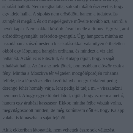
sípolást hallott. Nem meghallotta, sokkal inkább észrevette, hogy
egy ideje hallja. A sípolás nem erősödött, hanem a tudatosulás
szintjénél megállt, és ott megelégedve művelte tovább azt, amiről a
nevét kapta. Nem sokkal később társult mellé a ritmus. Egy zaj, ami
erősödött-gyengült, erősödött-gyengült. Úgy hangzott, mintha az
uszodában az úszómester a kisiskolásokkal valamilyen érthetetlen
okból egy lábpumpa hangján ordítana, és mindezt a víz alól
hallanád. Aztán ez is kitisztult, és Kalapp rájött, hogy a saját
zihálását hallja. Aztán a színek jöttek, pontosabban először csak a
fény. Mintha a Moszkva tér végtelen mozgólépcsőjén rohanna
felfelé, de a lépcső az ellenkező irányba megy. Odafent pedig
derengő fehér homály várja, lent pedig ki tudja mi – visszanézni
nem mert. Ahogy egyre többet látott, rájött, hogy ez nem a metró,
hanem egy áruházi kasszasor. Ekkor, mintha fejbe vágták volna,
megvilágosodott minden, de még korántsem dőlt el, hogy Kalapp
valaha is kimászhat a saját fejéből.
Akik ekkoriban látogatták, nem vehettek észre sok változást.