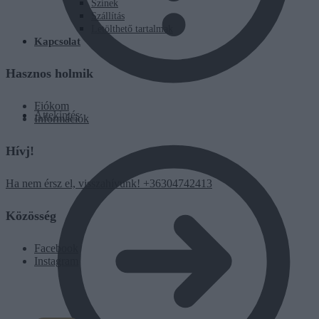
Színek
Szállítás
Letölthető tartalmak
Kapcsolat
Hasznos holmik
Fiókom
Áttekintés
Információk
Hívj!
Ha nem érsz el, visszahívunk! +36304742413
Közösség
Facebook
Instagram
0
Ft