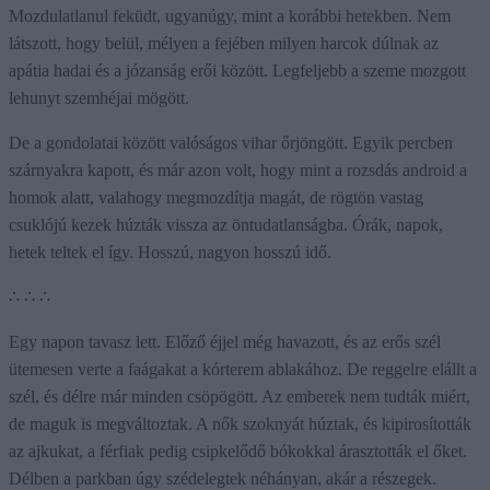
Mozdulatlanul feküdt, ugyanúgy, mint a korábbi hetekben. Nem
látszott, hogy belül, mélyen a fejében milyen harcok dúlnak az
apátia hadai és a józanság erői között. Legfeljebb a szeme mozgott
lehunyt szemhéjai mögött.
De a gondolatai között valóságos vihar őrjöngött. Egyik percben
szárnyakra kapott, és már azon volt, hogy mint a rozsdás android a
homok alatt, valahogy megmozdítja magát, de rögtön vastag
csuklójú kezek húzták vissza az öntudatlanságba. Órák, napok,
hetek teltek el így. Hosszú, nagyon hosszú idő.
∴ ∴ ∴
Egy napon tavasz lett. Előző éjjel még havazott, és az erős szél
ütemesen verte a faágakat a kórterem ablakához. De reggelre elállt a
szél, és délre már minden csöpögött. Az emberek nem tudták miért,
de maguk is megváltoztak. A nők szoknyát húztak, és kipirosították
az ajkukat, a férfiak pedig csipkelődő bókokkal árasztották el őket.
Délben a parkban úgy szédelegtek néhányan, akár a részegek.