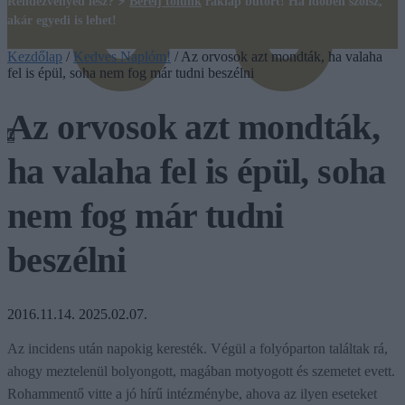
Rendezvényed lesz? ⚡
Bérelj tőlünk
raklap bútort! Ha időben szólsz,
akár egyedi is lehet!
Kezdőlap
/
Kedves Naplóm!
/
Az orvosok azt mondták, ha valaha
fel is épül, soha nem fog már tudni beszélni
Az orvosok azt mondták,
0
ha valaha fel is épül, soha
nem fog már tudni
beszélni
2016.11.14.
2025.02.07.
Az incidens után napokig keresték. Végül a folyóparton találtak rá,
ahogy meztelenül bolyongott, magában motyogott és szemetet evett.
Rohammentő vitte a jó hírű intézménybe, ahova az ilyen eseteket