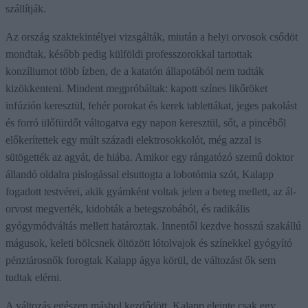
szállítják.
Az ország szaktekintélyei vizsgálták, miután a helyi orvosok csődöt
mondtak, később pedig külföldi professzorokkal tartottak
konzíliumot több ízben, de a katatón állapotából nem tudták
kizökkenteni. Mindent megpróbáltak: kapott színes likőröket
infúzión keresztül, fehér porokat és kerek tablettákat, jeges pakolást
és forró ülőfürdőt váltogatva egy napon keresztül, sőt, a pincéből
előkerítettek egy múlt századi elektrosokkolót, még azzal is
sütögették az agyát, de hiába. Amikor egy rángatózó szemű doktor
állandó oldalra pislogással elsuttogta a lobotómia szót, Kalapp
fogadott testvérei, akik gyámként voltak jelen a beteg mellett, az ál-
orvost megverték, kidobták a betegszobából, és radikális
gyógymódváltás mellett határoztak. Innentől kezdve hosszú szakállú
mágusok, keleti bölcsnek öltözött lótolvajok és színekkel gyógyító
pénztárosnők forogtak Kalapp ágya körül, de változást ők sem
tudtak elérni.
A változás egészen máshol kezdődött. Kalapp eleinte csak egy