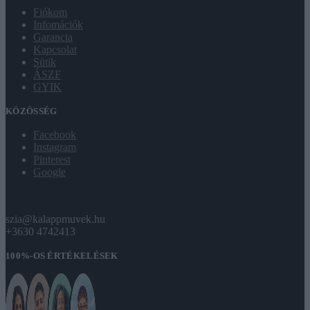
Fiókom
Infomációk
Garancia
Kapcsolat
Sütik
ÁSZF
GYIK
KÖZÖSSÉG
Facebook
Instagram
Pinterest
Google
szia@kalappmuvek.hu
+3630 4742413
100%-OS ÉRTÉKELÉSEK