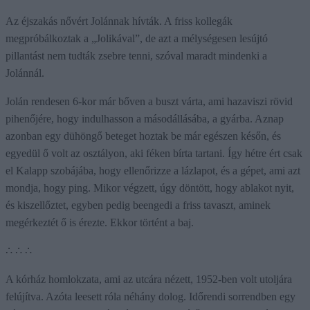
Az éjszakás nővért Jolánnak hívták. A friss kollegák
megpróbálkoztak a „Jolikával”, de azt a mélységesen lesújtó
pillantást nem tudták zsebre tenni, szóval maradt mindenki a
Jolánnál.
Jolán rendesen 6-kor már bőven a buszt várta, ami hazaviszi rövid
pihenőjére, hogy indulhasson a másodállásába, a gyárba. Aznap
azonban egy dühöngő beteget hoztak be már egészen későn, és
egyedül ő volt az osztályon, aki féken bírta tartani. Így hétre ért csak
el Kalapp szobájába, hogy ellenőrizze a lázlapot, és a gépet, ami azt
mondja, hogy ping. Mikor végzett, úgy döntött, hogy ablakot nyit,
és kiszellőztet, egyben pedig beengedi a friss tavaszt, aminek
megérkeztét ő is érezte. Ekkor történt a baj.
∴ ∴ ∴
A kórház homlokzata, ami az utcára nézett, 1952-ben volt utoljára
felújítva. Azóta leesett róla néhány dolog. Időrendi sorrendben egy