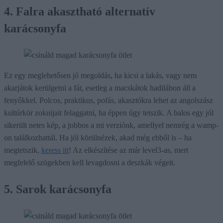
4. Falra akasztható alternatív
karácsonyfa
Ez egy meglehetősen jó megoldás, ha kicsi a lakás, vagy nem
akarjátok kerülgetni a fát, esetleg a macskátok hadilábon áll a
fenyőkkel. Polcos, praktikus, pofás, akasztókra lehet az angolszász
kultúrkör zoknijait felaggatni, ha éppen úgy tetszik. A balos egy jól
sikerült netes kép, a jobbos a mi verziónk, amellyel nemrég a wamp-
on találkozhattál. Ha jól körülnézek, akad még ebből is – ha
megtetszik,
keress itt
! Az elkészítése az már level3-as, mert
megfelelő szögekben kell levagdosni a deszkák végeit.
5. Sarok karácsonyfa