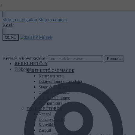
Skip to navigation
Skip to content
Kosár
MENÜ
Keresés a következőre:
Keresés
BÉRELHETŐ ⭐
Fiókom
BÉRELHETŐ CSOMAGOK
Kertiparti szett
Esküvői lounge fogadótér
Stage & Talk szett
Grand Event szett
All-in-One lounge
Duo garnitúra
EGYEDI BÚTOROK
Kanapé
Dohányzóasztal
Könyöklő
Bárpult