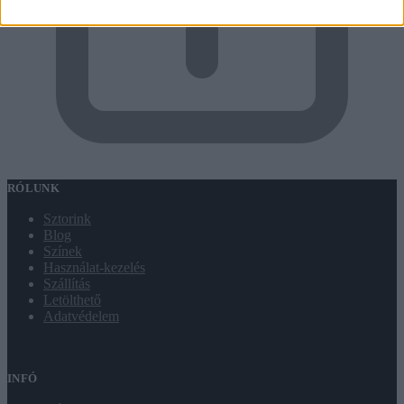
RÓLUNK
Sztorink
Blog
Színek
Használat-kezelés
Szállítás
Letölthető
Adatvédelem
INFÓ