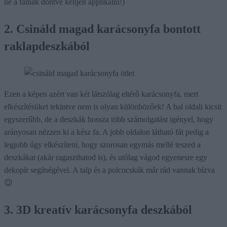
ne a falnak döntve kelljen applikálni!)
2. Csináld magad karácsonyfa bontott
raklapdeszkából
Ezen a képen azért van két látszólag eltérő karácsonyfa, mert
elkészítésüket tekintve nem is olyan különbözőek! A bal oldali kicsit
egyszerűbb, de a deszkák hossza több számolgatást igényel, hogy
arányosan nézzen ki a kész fa. A jobb oldalon látható fát pedig a
legjobb úgy elkészíteni, hogy szorosan egymás mellé teszed a
deszkákat (akár ragaszthatod is), és utólag vágod egyenesre egy
dekopír segítségével. A talp és a polcocskák már rád vannak bízva
😉
3. 3D kreatív karácsonyfa deszkából