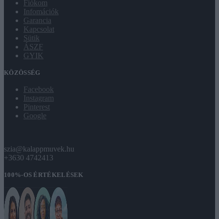
Fiókom
Infomációk
Garancia
Kapcsolat
Sütik
ÁSZF
GYIK
KÖZÖSSÉG
Facebook
Instagram
Pinterest
Google
szia@kalappmuvek.hu
+3630 4742413
100%-OS ÉRTÉKELÉSEK