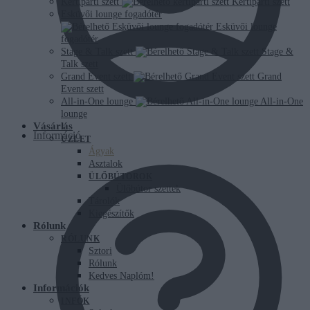
Kertiparti szett
Kertiparti szett
Esküvői lounge fogadótér
Esküvői lounge
fogadótér
Stage & Talk szett
Stage &
Talk szett
Grand Event szett
Grand
Event szett
All-in-One lounge
All-in-One
lounge
Vásárlás
Információ
ÜZLET
Ágyak
Asztalok
ÜLŐBÚTOROK
Ülőbútor szettek
Tárolók
Kiegészítők
Rólunk
RÓLUNK
Sztori
Rólunk
Kedves Naplóm!
Információk
INFÓK