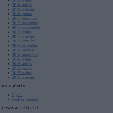
2018. május
2018. április
2018. március
2018. január
2017. december
2017. november
2017. szeptember
2017. május
2017. március
2017. február
2016. november
2016. október
2016. augusztus
2016. május
2016. április
2015. június
2015. május
2015. március
KATEGÓRIÁK
Egyéb
Kedves Naplóm!
ORSZÁGOS SZÁLLÍTÁS