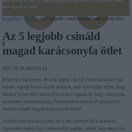
Rendezvényed lesz? ⚡
Bérelj tőlünk
raklap bútort! Ha időben szólsz,
akár egyedi is lehet!
Kezdőlap
/
Egyéb
/
Az 5 legjobb csináld magad karácsonyfa ötlet
Az 5 legjobb csináld
0
magad karácsonyfa ötlet
2017.12.19.
2025.01.22.
Közeleg a karácsony, de még éppen van idő összecsavarozni egy
kreatív, egyedi karácsonyfát azoknak, akik nem bírják nézni, hogy
minden évben több tízezer fenyőcskét vágnak ki, hogy viszonylag
értelmetlen halált haljanak. Összeszedtem nektek öt egyszerű és
mutatós csináld magad karácsonyfa ötletet!
Utálom látni vízkereszt után azt a sok kidobott fát a sarkokon.
Egyeseken rajtuk lóg a szaloncukor papírja, mások meg még teljes