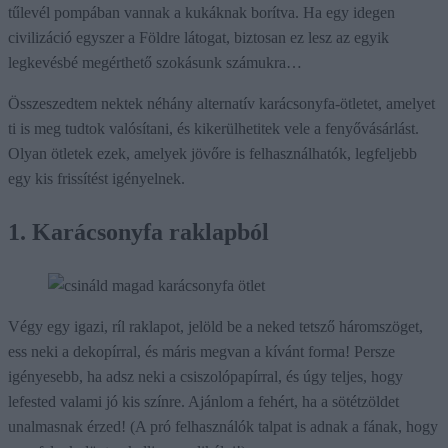
tűlevél pompában vannak a kukáknak borítva. Ha egy idegen
civilizáció egyszer a Földre látogat, biztosan ez lesz az egyik
legkevésbé megérthető szokásunk számukra…
Összeszedtem nektek néhány alternatív karácsonyfa-ötletet, amelyet
ti is meg tudtok valósítani, és kikerülhetitek vele a fenyővásárlást.
Olyan ötletek ezek, amelyek jövőre is felhasználhatók, legfeljebb
egy kis frissítést igényelnek.
1. Karácsonyfa raklapból
Végy egy igazi, ríl raklapot, jelöld be a neked tetsző háromszöget,
ess neki a dekopírral, és máris megvan a kívánt forma! Persze
igényesebb, ha adsz neki a csiszolópapírral, és úgy teljes, hogy
lefested valami jó kis színre. Ajánlom a fehért, ha a sötétzöldet
unalmasnak érzed! (A pró felhasználók talpat is adnak a fának, hogy