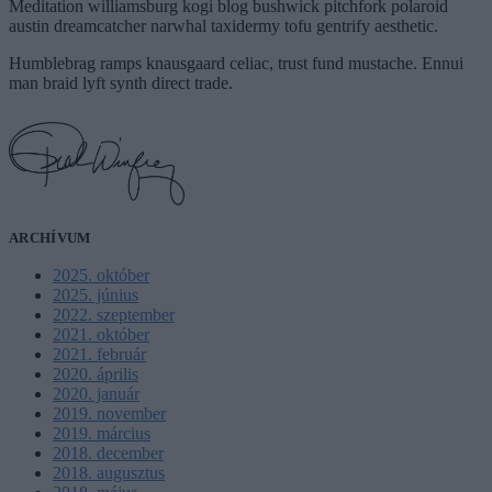
Meditation williamsburg kogi blog bushwick pitchfork polaroid
austin dreamcatcher narwhal taxidermy tofu gentrify aesthetic.
Humblebrag ramps knausgaard celiac, trust fund mustache. Ennui
man braid lyft synth direct trade.
ARCHÍVUM
2025. október
2025. június
2022. szeptember
2021. október
2021. február
2020. április
2020. január
2019. november
2019. március
2018. december
2018. augusztus