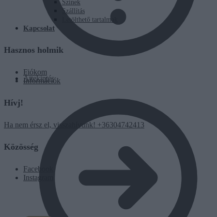
Színek
Szállítás
Letölthető tartalmak
Kapcsolat
Hasznos holmik
Fiókom
Áttekintés
Információk
Hívj!
Ha nem érsz el, visszahívunk! +36304742413
Közösség
Facebook
Instagram
0
Ft