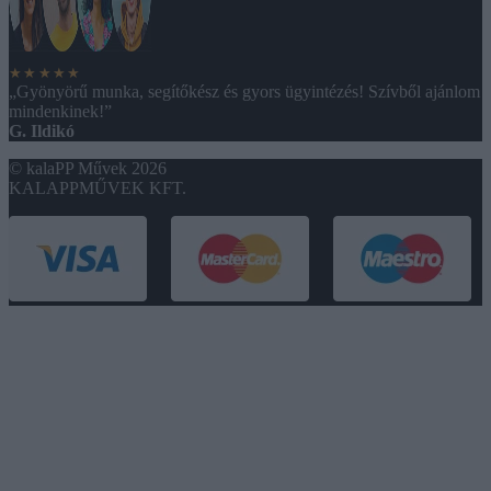
★★★★★
„Gyönyörű munka, segítőkész és gyors ügyintézés! Szívből ajánlom
mindenkinek!”
G. Ildikó
© kalaPP Művek 2026
KALAPPMŰVEK KFT.