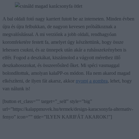
A bal oldali fotó nagy karriert futott be az interneten. Minden évben
újra és újra felbukkan, de nagyon kevesen próbálkoznak a
megvalósítással. A mi verziónk a jobb oldali, rendhagyóan
koromfeketére festett fa, amelyet úgy készítettünk, hogy össze
lehessen csukni, és az ünnepek után akár a ruhásszekrényben is
elfér. Fogod a deszkákat, kiszámolod a vágyott mérethez illő
deszkahosszokat, és összeerősíted őket. Mi spéci vasmaggal
bolondítottuk, amolyan kalaPP-os módon. Ha nem akarod magad
elkészíteni, de ilyen fát akarsz, akkor
nyomj a gombra
, lehet, hogy
van nálunk is!
[button et_class=”” target=”_self” style=”big”
url=”https://kalappmuvek.hu/termek/design-karacsonyfa-alternativ-
fenyo” icon=”” title=”ILYEN KARIFÁT AKAROK!”]