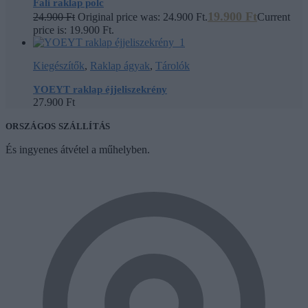
Fali raklap polc
19.900
Ft
24.900
Ft
Original price was: 24.900 Ft.
Current
price is: 19.900 Ft.
Kiegészítők
,
Raklap ágyak
,
Tárolók
YOEYT raklap éjjeliszekrény
27.900
Ft
ORSZÁGOS SZÁLLÍTÁS
És ingyenes átvétel a műhelyben.