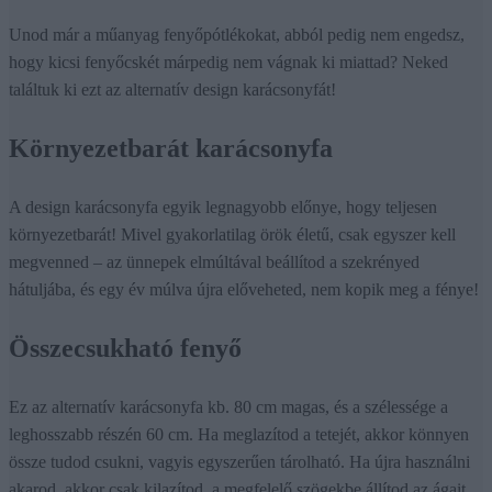
Unod már a műanyag fenyőpótlékokat, abból pedig nem engedsz,
hogy kicsi fenyőcskét márpedig nem vágnak ki miattad? Neked
találtuk ki ezt az alternatív design karácsonyfát!
Környezetbarát karácsonyfa
A design karácsonyfa egyik legnagyobb előnye, hogy teljesen
környezetbarát! Mivel gyakorlatilag örök életű, csak egyszer kell
megvenned – az ünnepek elmúltával beállítod a szekrényed
hátuljába, és egy év múlva újra előveheted, nem kopik meg a fénye!
Összecsukható fenyő
Ez az alternatív karácsonyfa kb. 80 cm magas, és a szélessége a
leghosszabb részén 60 cm. Ha meglazítod a tetejét, akkor könnyen
össze tudod csukni, vagyis egyszerűen tárolható. Ha újra használni
akarod, akkor csak kilazítod, a megfelelő szögekbe állítod az ágait,