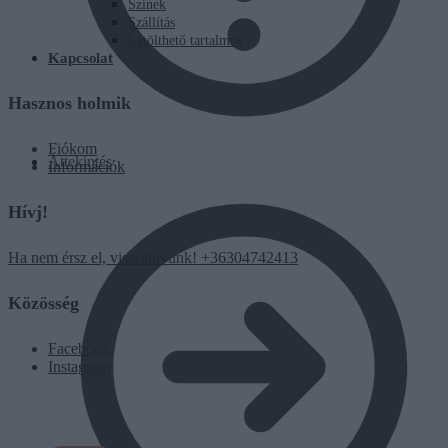
Színek
Szállítás
Letölthető tartalmak
Kapcsolat
Hasznos holmik
Fiókom
Áttekintés
Információk
Hívj!
Ha nem érsz el, visszahívunk! +36304742413
Közösség
Facebook
Instagram
0
Ft