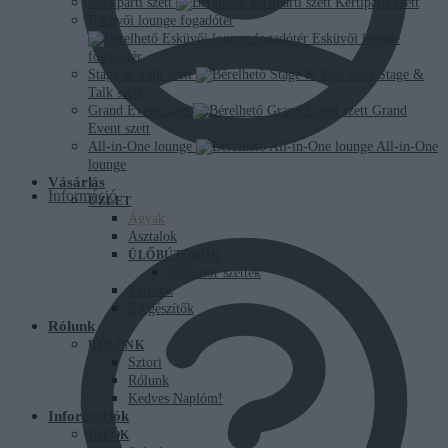
Kertiparti szett
Kertiparti szett
Esküvői lounge fogadótér
Esküvői lounge
fogadótér
Stage & Talk szett
Stage &
Talk szett
Grand Event szett
Grand
Event szett
All-in-One lounge
All-in-One
lounge
Vásárlás
Információ
ÜZLET
Ágyak
Asztalok
ÜLŐBÚTOROK
Ülőbútor szettek
Tárolók
Kiegészítők
Rólunk
RÓLUNK
Sztori
Rólunk
Kedves Naplóm!
Információk
INFÓK