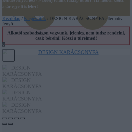
Rendezvényed lesz? ⚡
Bérelj tőlünk
raklap bútort! Ha időben szólsz,
akár egyedi is lehet!
Kezdőlap
/
Kiegészítők
/
DESIGN KARÁCSONYFA alternatív
fenyő
Alkotói szabadságon vagyunk, jelenleg nem tudsz rendelni,
csak bérelni! Köszi a türelmed!
0