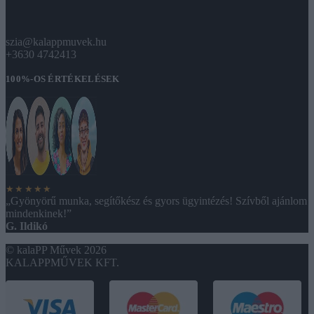
szia@kalappmuvek.hu
+3630 4742413
100%-OS ÉRTÉKELÉSEK
★★★★★
„Gyönyörű munka, segítőkész és gyors ügyintézés! Szívből ajánlom
mindenkinek!”
G. Ildikó
© kalaPP Művek 2026
KALAPPMŰVEK KFT.