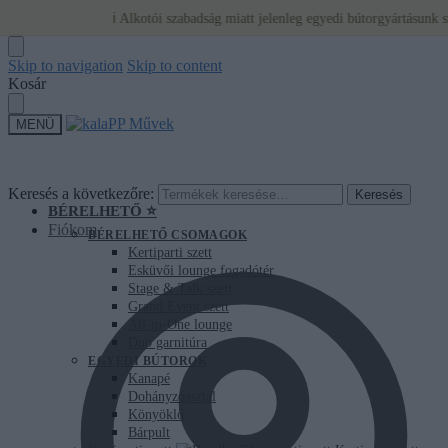
ℹ️ Alkotói szabadság miatt jelenleg egyedi bútorgyártásunk szünete
Skip to navigation
Skip to content
Kosár
MENÜ
Keresés a következőre:
Keresés
BÉRELHETŐ ⭐
Fiókom
BÉRELHETŐ CSOMAGOK
Kertiparti szett
Esküvői lounge fogadótér
Stage & Talk szett
Grand Event szett
All-in-One lounge
Duo garnitúra
EGYEDI BÚTOROK
Kanapé
Dohányzóasztal
Könyöklő
Bárpult