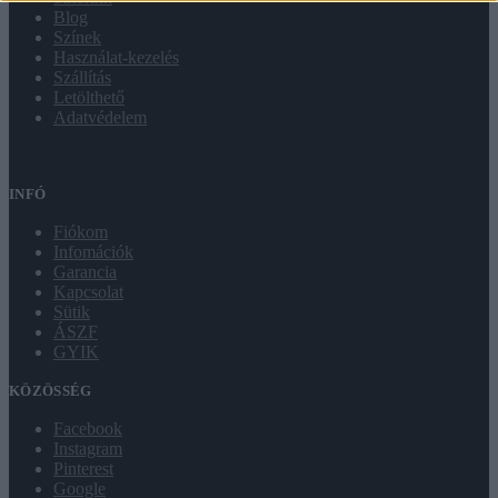
Blog
Színek
Használat-kezelés
Szállítás
Letölthető
Adatvédelem
INFÓ
Fiókom
Infomációk
Garancia
Kapcsolat
Sütik
ÁSZF
GYIK
KÖZÖSSÉG
Facebook
Instagram
Pinterest
Google