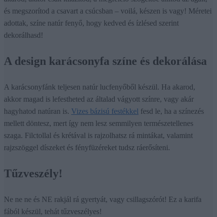
és megszorítod a csavart a csúcsban – voilá, készen is vagy! Méretei
adottak, színe natúr fenyő, hogy kedved és ízlésed szerint
dekorálhasd!
A design karácsonyfa színe és dekorálása
A karácsonyfánk teljesen natúr lucfenyőből készül. Ha akarod,
akkor magad is lefestheted az általad vágyott színre, vagy akár
hagyhatod natúran is.
Vizes bázisú festékkel
fesd le, ha a színezés
mellett döntesz, mert így nem lesz semmilyen természetellenes
szaga. Filctollal és krétával is rajzolhatsz rá mintákat, valamint
rajzszöggel díszeket és fényfüzéreket tudsz ráerősíteni.
Tűzveszély!
Ne ne ne és NE rakjál rá gyertyát, vagy csillagszórót! Ez a karifa
fából készül, tehát tűzveszélyes!