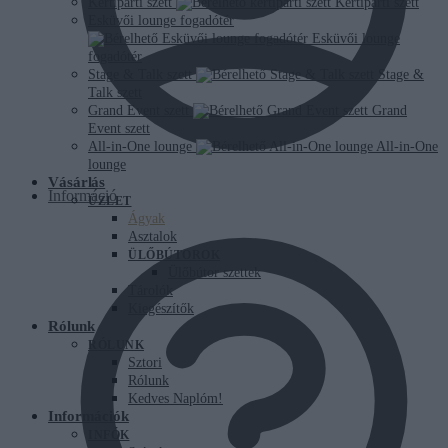
Kertiparti szett
Kertiparti szett
Esküvői lounge fogadótér
Esküvői lounge
fogadótér
Stage & Talk szett
Stage &
Talk szett
Grand Event szett
Grand
Event szett
All-in-One lounge
All-in-One
lounge
Vásárlás
Információ
ÜZLET
Ágyak
Asztalok
ÜLŐBÚTOROK
Ülőbútor szettek
Tárolók
Kiegészítők
Rólunk
RÓLUNK
Sztori
Rólunk
Kedves Naplóm!
Információk
INFÓK