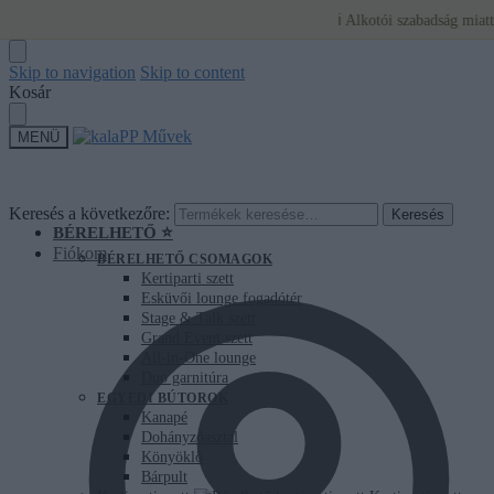
ℹ️ Alkotói szabadság miatt jelenle
Skip to navigation
Skip to content
Kosár
MENÜ
Keresés a következőre:
Keresés
BÉRELHETŐ ⭐
Fiókom
BÉRELHETŐ CSOMAGOK
Kertiparti szett
Esküvői lounge fogadótér
Stage & Talk szett
Grand Event szett
All-in-One lounge
Duo garnitúra
EGYEDI BÚTOROK
Kanapé
Dohányzóasztal
Könyöklő
Bárpult