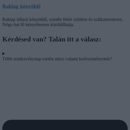
Raklap könyöklő
Raklap stílusú könyöklő, szintén fehér színben és szálkamentesen.
Négy-hat fő kényelmesen körülállhatja.
Kérdésed van? Talán itt a válasz:
Több rendezvénynap esetén nincs valami kedvezményetek?