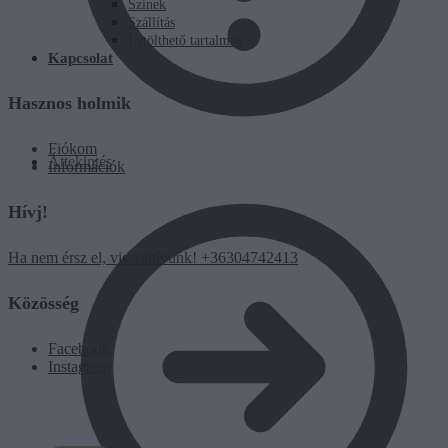
Színek
Szállítás
Letölthető tartalmak
Kapcsolat
Hasznos holmik
Fiókom
Áttekintés
Információk
Hívj!
Ha nem érsz el, visszahívunk! +36304742413
Közösség
Facebook
Instagram
0
Ft