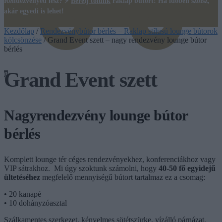
Rendezvényed lesz? ⚡
Bérelj tőlünk
raklap bútort! Ha időben szólsz,
akár egyedi is lehet!
Kezdőlap
/
Rendezvénybútor bérlés – Raklap stílusú lounge bútorok
kölcsönzése
/
Grand Event szett – nagy rendezvény lounge bútor
bérlés
Grand Event szett
0
Nagyrendezvény lounge bútor
bérlés
Komplett lounge tér céges rendezvényekhez, konferenciákhoz vagy
VIP sátrakhoz. Mi úgy szoktunk számolni, hogy
40-50 fő egyidejű
ültetéséhez
megfelelő mennyiségű bútort tartalmaz ez a csomag:
• 20 kanapé
• 10 dohányzóasztal
Szálkamentes szerkezet, kényelmes sötétszürke, vízálló párnázat,