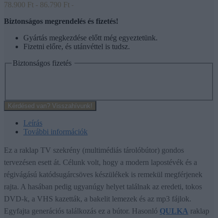
78.900
Ft
-
86.790
Ft
-
Biztonságos megrendelés és fizetés!
Gyártás megkezdése előtt még egyeztetünk.
Fizetni előre, és utánvéttel is tudsz.
Biztonságos fizetés
Kérdésed van? Visszahívunk!
Leírás
További információk
Ez a raklap TV szekrény (multimédiás tárolóbútor) gondos
tervezésen esett át. Célunk volt, hogy a modern lapostévék és a
régivágású katódsugárcsöves készülékek is remekül megférjenek
rajta. A hasában pedig ugyanúgy helyet találnak az eredeti, tokos
DVD-k, a VHS kazetták, a bakelit lemezek és az mp3 fájlok.
Egyfajta generációs találkozás ez a bútor. Hasonló
QULKA
raklap