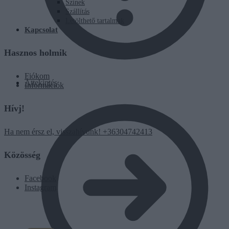
Színek
Szállítás
Letölthető tartalmak
Kapcsolat
Hasznos holmik
Fiókom
Áttekintés
Információk
Hívj!
Ha nem érsz el, visszahívunk! +36304742413
Közösség
Facebook
Instagram
0
Ft