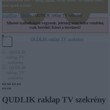
Rendezvényed lesz? ⚡
Bérelj tőlünk
raklap bútort! Ha időben szólsz,
akár egyedi is lehet!
Kezdőlap
/
Tárolók
/
QUDLIK raklap TV szekrény
Alkotói szabadságon vagyunk, jelenleg nem tudsz rendelni,
csak bérelni! Köszi a türelmed!
0
QUDLIK raklap TV szekrény