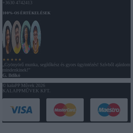
+3630 4742413
100%-OS ÉRTÉKELÉSEK
★★★★★
„Gyönyörű munka, segítőkész és gyors ügyintézés! Szívből ajánlom
mindenkinek!”
G. Ildikó
© kalaPP Művek 2026
KALAPPMŰVEK KFT.