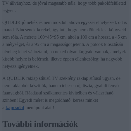
TV állványhoz, de jóval magasabb nála, hogy több pakolófelületed
legyen.
QUDLIK jó nehéz és nem mozdul: ahova egyszer elhelyezed, ott is
marad. Nincsenek kerekei, így tuti, hogy nem dőlnek le a könyveid
sem róla. A mérete 100*45*95 cm, ahol a 100 cm a hosszt, a 45 cm
a mélységet, és a 95 cm a magasságot jelenti. A polcok kiosztásán
némileg lehet változtatni, ha neked olyan tárgyaid vannak, amelyek
kisebb helyre is beférnek, illetve éppen ellenkezőleg: ha nagyobb
helyezz igényelnek.
A QUDLIK raklap stílusú TV szekrény raklap stílusú ugyan, de
nem raklapból készítjük, hanem teljesen új, tiszta, gyalult fenyő
faanyagból. Ráadásul szálkamentes kivitelben és választható
színben! Egyedi méret is megoldható, keress minket
a
kapcsolat
menüpont alatt!
További információk