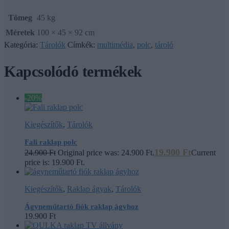
Tömeg
45 kg
Méretek
100 × 45 × 92 cm
Kategória:
Tárolók
Címkék:
multimédia
,
polc
,
tároló
Kapcsolódó termékek
-20%
Kiegészítők
,
Tárolók
Fali raklap polc
19.900
Ft
24.900
Ft
Original price was: 24.900 Ft.
Current
price is: 19.900 Ft.
Kiegészítők
,
Raklap ágyak
,
Tárolók
Ágyneműtartó fiók raklap ágyhoz
19.900
Ft