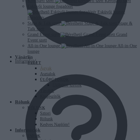
Kertiparti szett
Kertiparti szett
Esküvői lounge fogadótér
Esküvői lounge
fogadótér
Stage & Talk szett
Stage &
Talk szett
Grand Event szett
Grand
Event szett
All-in-One lounge
All-in-One
lounge
Vásárlás
Információ
ÜZLET
Ágyak
Asztalok
ÜLŐBÚTOROK
Ülőbútor szettek
Tárolók
Kiegészítők
Rólunk
RÓLUNK
Sztori
Rólunk
Kedves Naplóm!
Információk
INFÓK