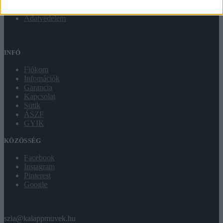
Szállítás
Letölthető
Adatvédelem
INFÓ
Fiókom
Infomációk
Garancia
Kapcsolat
Sütik
ÁSZF
GYIK
KÖZÖSSÉG
Facebook
Instagram
Pinterest
Google
szia@kalappmuvek.hu