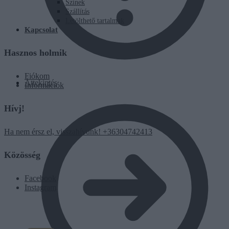
Színek
Szállítás
Letölthető tartalmak
Kapcsolat
Hasznos holmik
Fiókom
Áttekintés
Információk
Hívj!
Ha nem érsz el, visszahívunk! +36304742413
Közösség
Facebook
Instagram
0
Ft