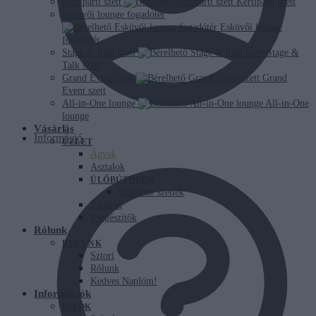
Kertiparti szett
Kertiparti szett
Esküvői lounge fogadótér
Esküvői lounge
fogadótér
Stage & Talk szett
Stage &
Talk szett
Grand Event szett
Grand
Event szett
All-in-One lounge
All-in-One
lounge
Vásárlás
Információ
ÜZLET
Ágyak
Asztalok
ÜLŐBÚTOROK
Ülőbútor szettek
Tárolók
Kiegészítők
Rólunk
RÓLUNK
Sztori
Rólunk
Kedves Naplóm!
Információk
INFÓK