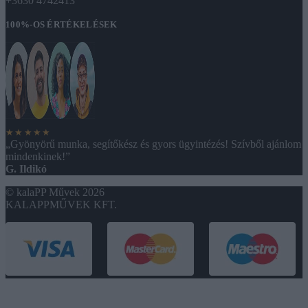
+3630 4742413
100%-OS ÉRTÉKELÉSEK
★★★★★
„Gyönyörű munka, segítőkész és gyors ügyintézés! Szívből ajánlom
mindenkinek!”
G. Ildikó
© kalaPP Művek 2026
KALAPPMŰVEK KFT.