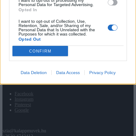
I want to opt-out of processing my
Letölthető
Personal Data for Targeted Advertising.
Adatvédelem
Opted In
I want to opt-out of Collection, Use,
Retention, Sale, and/or Sharing of my
INFÓ
Personal Data that Is Unrelated with the
Purposes for which it was collected.
Opted Out
Fiókom
Infomációk
Garancia
CONFIRM
Kapcsolat
Sütik
ÁSZF
GYIK
Data Deletion
Data Access
Privacy Policy
KÖZÖSSÉG
Facebook
Instagram
Pinterest
Google
szia@kalappmuvek.hu