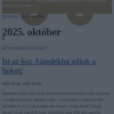
Rendezvényed lesz? ⚡
Bérelj tőlünk
raklap bútort! Ha időben szólsz,
akár egyedi is lehet!
Kezdőlap
/
2025
/
október
2025. október
0
Itt az ősz: Ajándékba adjuk a
fiókot!
2025.10.20.
2025.10.20.
Hullanak a falevelek, szép aranyfényű délutánokban lehet rugdosni
a vadgesztenyéket, elbújtak végre a szúnyogok is. Minden idilli,
kétségkívül ez az egyik legszebb évszak a négy közül! Kalapp
Mester olyan jókedvű, hogy örömében még több időt szeretne