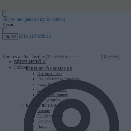
Skip to navigation
Skip to content
Kosár
MENÜ
Keresés a következőre:
Keresés
BÉRELHETŐ ⭐
Fiókom
BÉRELHETŐ CSOMAGOK
Kertiparti szett
Esküvői lounge fogadótér
Stage & Talk szett
Grand Event szett
All-in-One lounge
Duo garnitúra
EGYEDI BÚTOROK
Kanapé
Dohányzóasztal
Könyöklő
Bárpult