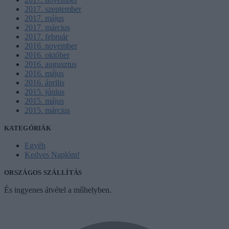
2017. szeptember
2017. május
2017. március
2017. február
2016. november
2016. október
2016. augusztus
2016. május
2016. április
2015. június
2015. május
2015. március
KATEGÓRIÁK
Egyéb
Kedves Naplóm!
ORSZÁGOS SZÁLLÍTÁS
És ingyenes átvétel a műhelyben.