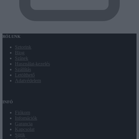
RÓLUNK
Sztorink
Blog
Színek
Használat-kezelés
Szállítás
Letölthető
Adatvédelem
INFÓ
Fiókom
Infomációk
Garancia
Kapcsolat
Sütik