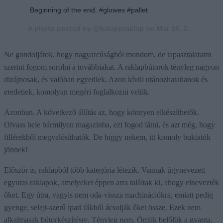
Beginning of the end. #glowes #pallet
A photo posted by @kalappraklap on
Mar 16, 2015 at 6:08am PDT
Ne gondoljátok, hogy nagyarcúságból mondom, de tapasztalataim
szerint fogom sorolni a továbbiakat. A raklapbútorok tényleg nagyon
dizájnosak, és valóban egyediek. Azon kívül utánozhatatlanok és
eredetiek, komolyan megéri foglalkozni velük.
Azonban. A következő állítás az, hogy könnyen elkészíthetők.
Olvass bele bármilyen magazinba, ezt fogod látni, és azt még, hogy
fillérekből megvalósíthatók. De higgy nekem, itt komoly buktatók
jönnek!
Először is, raklapból több kategória létezik. Vannak úgynevezett
egyutas raklapok, amelyeket éppen arra találtak ki, ahogy elnevezték
őket. Egy útra, vagyis nem oda-vissza machinációkra, emiatt pedig
gyenge, selejt-szerű ipari fákból ácsolják őket össze. Ezek nem
alkalmasak bútorkészítésre. Tényleg nem. Ömlik belőlük a gyanta,