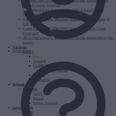
Kertiparti szett
Kertiparti szett
Esküvői lounge fogadótér
Esküvői lounge
fogadótér
Stage & Talk szett
Stage &
Talk szett
Grand Event szett
Grand
Event szett
All-in-One lounge
All-in-One
lounge
Vásárlás
Információ
ÜZLET
Ágyak
Asztalok
ÜLŐBÚTOROK
Ülőbútor szettek
Tárolók
Kiegészítők
Rólunk
RÓLUNK
Sztori
Rólunk
Kedves Naplóm!
Információk
INFÓK