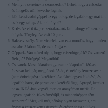
Mennyire szeretnek a szomszédaid? Lehet, hogy a csiszolás
és ütlegelés után kevésbé fognak.
Idő. Lecsiszolni géppel az egy dolog, de legalább egy órát tart
csak egy raklap. Akarod, fogod?
Kedv. Az első tíz perc szórakoztató, látni, ahogy változnak a
dolgok. Tényleg. Az első 10 perc.
Balesetveszély. Nem viccelek, van ez a mondás, hogy minden
asztalos 3 lábon áll, de csak 7 ujja van.
Géppark. Van neked olyan, hogy csiszológép/ek? Csavarozó?
Behajtó? Fúrógép? Megatöbbi?
Csavarok. Most eldarálom gyorsan: raklapoknál 180-as
facsavar kell pár, meg jó sok 35-ös, és néhány lemezcsavar
(nem önbehajtós) a kerékhez! Az alátét legyen fakötésű, és
legalább hatos, de persze ez a keréktől függ. Apropó, kereket
ne az IKEÁ-ban vegyél, mert ott aranyárban mérik. De
legyen legalább 10-es átmérőjű, és mindenképpen fém
szerkezetű! Meg kell még néhány olyan facsavar is, ami
átviszi a kétszer kettes deszkát, és erősen fogja a 9,5-es