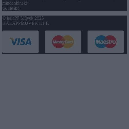
mindenkinek!”
G. Ildikó
© kalaPP Művek 2026
KALAPPMŰVEK KFT.