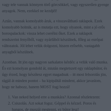
vagy tele vannak könnyen törő görcsökkel, vagy egyszerűen gyenge
anyagok. Nem, ezekkel ne kezdjél!
Aztán, vannak komolyabb áruk, a visszaváltható raklapok. Ezek
komolyabb holmik, az is mutatja ezt, hogy olyanok, mint a jó erős
borospalackok: vissza lehet cserélni őket. Ezek a raklapok
rendszerint fenyőből, vagy nyárfából készülnek, főleg az európai
változatok. Jól lehet velük dolgozni, hiszen erősebb, vastagabb
anyagból készülnek.
Azonban. Itt jön egy nagyon sarkalatos kérdés: a velük való munka.
És ezt komolyan gondold át, miután megtetszett egy raklapbútor, és
úgy érzed, hogy készítesz egyet magadnak – itt most felsorolás jön,
rágjál át minden pontot – ha kipipáltál mindent, akkor javaslom,
hogy ne habozz, hanem MOST fogj hozzá!
Van neked helyed erre a munkára? Azonnal részletezem:
Csiszolás. Azt sokat fogsz. Géppel és kézzel. Poros és
hangos, de muszáj megtenni, ez bútor lesz!