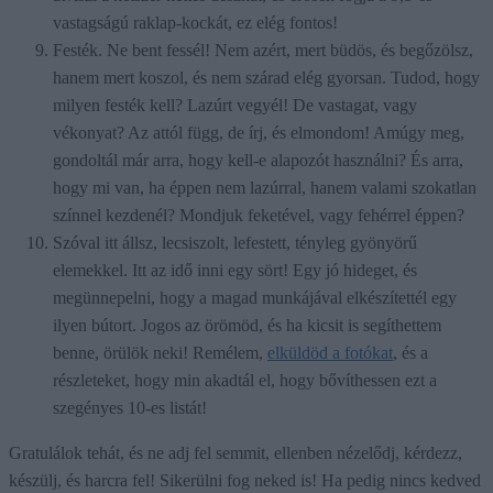
vastagságú raklap-kockát, ez elég fontos!
Festék. Ne bent fessél! Nem azért, mert büdös, és begőzölsz,
hanem mert koszol, és nem szárad elég gyorsan. Tudod, hogy
milyen festék kell? Lazúrt vegyél! De vastagat, vagy
vékonyat? Az attól függ, de írj, és elmondom! Amúgy meg,
gondoltál már arra, hogy kell-e alapozót használni? És arra,
hogy mi van, ha éppen nem lazúrral, hanem valami szokatlan
színnel kezdenél? Mondjuk feketével, vagy fehérrel éppen?
Szóval itt állsz, lecsiszolt, lefestett, tényleg gyönyörű
elemekkel. Itt az idő inni egy sört! Egy jó hideget, és
megünnepelni, hogy a magad munkájával elkészítettél egy
ilyen bútort. Jogos az örömöd, és ha kicsit is segíthettem
benne, örülök neki! Remélem,
elküldöd a fotókat
, és a
részleteket, hogy min akadtál el, hogy bővíthessen ezt a
szegényes 10-es listát!
Gratulálok tehát, és ne adj fel semmit, ellenben nézelődj, kérdezz,
készülj, és harcra fel! Sikerülni fog neked is! Ha pedig nincs kedved