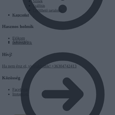
Színek
Szállítás
Letölthető tartalmak
Kapcsolat
Hasznos holmik
Fiókom
Áttekintés
Információk
Hívj!
Ha nem érsz el, visszahívunk! +36304742413
Közösség
Facebook
Instagram
0
Ft