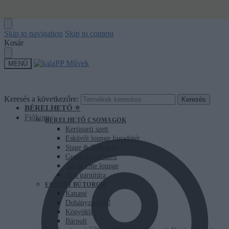
Skip to navigation
Skip to content
Kosár
MENÜ
Keresés a következőre:
Keresés
BÉRELHETŐ ⭐
Fiókom
BÉRELHETŐ CSOMAGOK
Kertiparti szett
Esküvői lounge fogadótér
Stage & Talk szett
Grand Event szett
All-in-One lounge
Duo garnitúra
EGYEDI BÚTOROK
Kanapé
Dohányzóasztal
Könyöklő
Bárpult