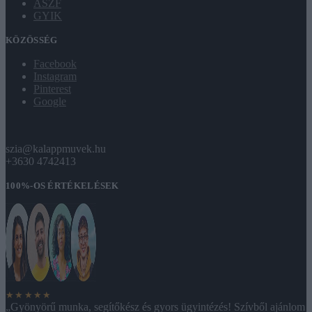
ÁSZF
GYIK
KÖZÖSSÉG
Facebook
Instagram
Pinterest
Google
szia@kalappmuvek.hu
+3630 4742413
100%-OS ÉRTÉKELÉSEK
★★★★★
„Gyönyörű munka, segítőkész és gyors ügyintézés! Szívből ajánlom