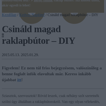
Rendezvényed lesz? ⚡
Bérelj tőlünk
raklap bútort! Ha időben szólsz,
akár egyedi is lehet!
Kezdőlap
/
Kedves Naplóm!
/
Csináld magad raklapbútor – DIY
Csináld magad
0
raklapbútor – DIY
2015.05.13.
2025.01.29.
Figyelem! Ez nem túl friss bejegyzésem, valószínűleg a
benne foglalt infók elavultak már. Keress inkább
újabbat
itt
!
Sziasztok, szervusztok! Rövid leszek, csak néhány szót szeretnék
szólni úgy általában a raklapbútorokról. Van egy olyan vélekedés,